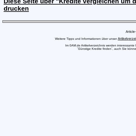
Diese Seite über "Kredite vergleichen um 
drucken
Articl
Artikelverze
Weitere Tipps und Informationen über unser
Im 0AM.de Artikelverzeichnis werden interessante Pr
`Günstige Kredite finden`, auch Sie könne