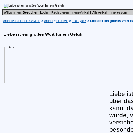
Willkommen:
Besucher
Login
|
Registrieren
|
neue Artikel
|
Alle Artikel
|
Impressum
|
ArtikelVerzeichnis 0AM.de
»
Artikel
»
Lifestyle
»
Lifestyle 7
»
Liebe ist ein großes Wort f
Liebe ist ein großes Wort für ein Gefühl
Ads
Liebe is
über da
kann, d
würde, w
verstehe
besonde