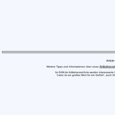
Articl
Artikelverze
Weitere Tipps und Informationen über unser
Im 0AM.de Artikelverzeichnis werden interessante Pr
`Liebe ist ein großes Wort für ein Gefühl`, auch S