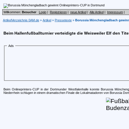
Willkommen:
Besucher
Login
|
Registrieren
|
neue Artikel
|
Alle Artikel
|
Impressum
|
ArtikelVerzeichnis 0AM.de
»
Artikel
»
Pressetexte
»
Borussia Mönchengladbach gewinn
Beim Hallenfußballturnier verteidigte die Weisweiler Elf den Tite
Ads
Beim Onlineprinters-CUP in der Dortmunder Westfalenhalle konnte Borussia Möncheng
Niederrhein schlugen in einem dramatischen Finale die Lokalmatadoren von Borussia Dort