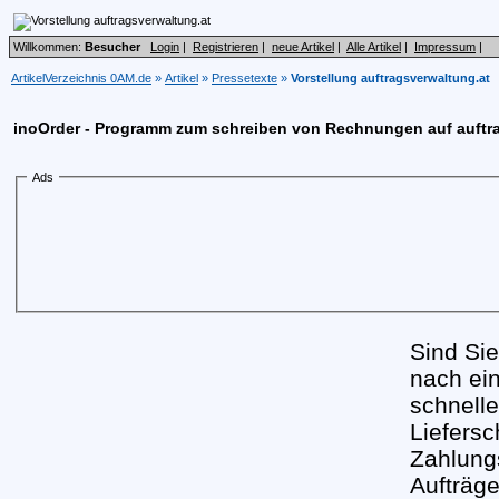
Willkommen:
Besucher
Login
|
Registrieren
|
neue Artikel
|
Alle Artikel
|
Impressum
|
ArtikelVerzeichnis 0AM.de
»
Artikel
»
Pressetexte
»
Vorstellung auftragsverwaltung.at
inoOrder - Programm zum schreiben von Rechnungen auf auftr
Ads
Sind Si
nach ei
schnell
Liefersc
Zahlung
Aufträge