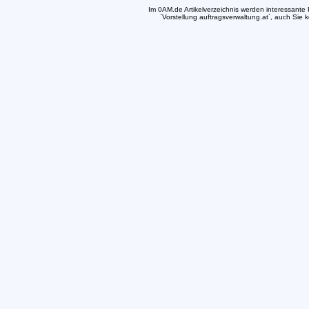
Im 0AM.de Artikelverzeichnis werden interessante Pr
`Vorstellung auftragsverwaltung.at`, auch Sie 