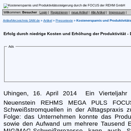
Willkommen:
Besucher
Login
|
Registrieren
|
neue Artikel
|
Alle Artikel
|
Impressum
|
ArtikelVerzeichnis 0AM.de
»
Artikel
»
Pressetexte
»
Kostenersparnis und Produktivitä
Erfolg durch niedrige Kosten und Erhöhung der Produktivität
Ads
Uhingen, 16. April 2014  Ein Vierteljah
Neuenstein REHMS MEGA PULS FOCUS 
Schweißstromquellen in der Alltagspraxis 
Folge: das Unternehmen konnte das Prod
sowie den Aufwand um mehrere Tausend E
MIG/MAG-Schweißprozesse kann auch Sta