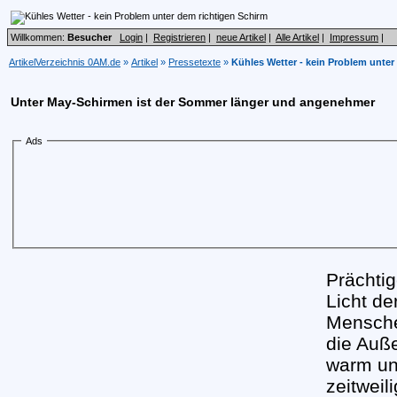
Willkommen:
Besucher
Login
|
Registrieren
|
neue Artikel
|
Alle Artikel
|
Impressum
|
ArtikelVerzeichnis 0AM.de
»
Artikel
»
Pressetexte
»
Kühles Wetter - kein Problem unter
Unter May-Schirmen ist der Sommer länger und angenehmer
Ads
Prächti
Licht de
Mensche
die Auß
warm un
zeitweil