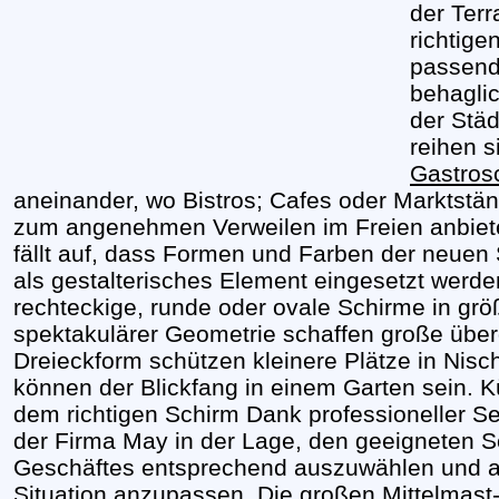
der Ter
richtig
passend
behaglic
der Städ
reihen s
Gastros
aneinander, wo Bistros; Cafes oder Marktstä
zum angenehmen Verweilen im Freien anbiet
fällt auf, dass Formen und Farben der neuen
als gestalterisches Element eingesetzt werd
rechteckige, runde oder ovale Schirme in g
spektakulärer Geometrie schaffen große über
Dreieckform schützen kleinere Plätze in Nis
können der Blickfang in einem Garten sein. K
dem richtigen Schirm Dank professioneller S
der Firma May in der Lage, den geeigneten S
Geschäftes entsprechend auszuwählen und a
Situation anzupassen. Die großen Mittelmast-