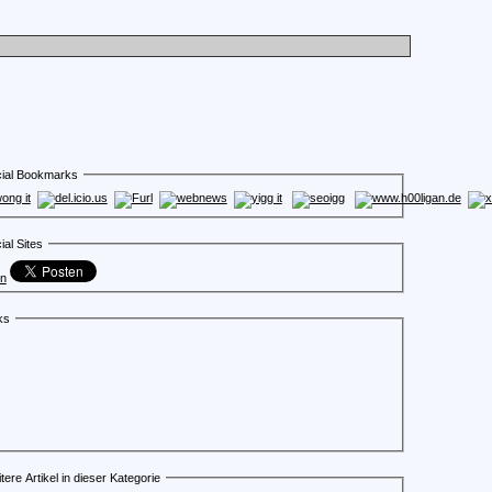
ial Bookmarks
ial Sites
en
ks
tere Artikel in dieser Kategorie