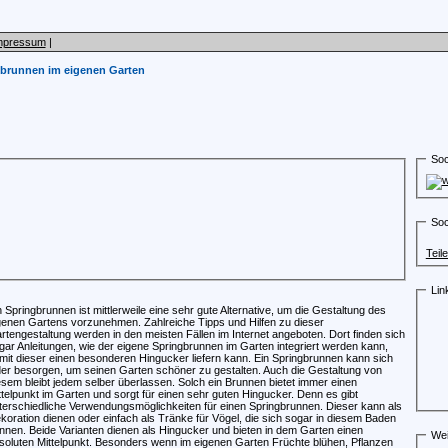
mpressum
|
gbrunnen im eigenen Garten
Soc
Soc
Teil
Lin
n Springbrunnen ist mittlerweile eine sehr gute Alternative, um die Gestaltung des
genen Gartens vorzunehmen. Zahlreiche Tipps und Hilfen zu dieser
rtengestaltung werden in den meisten Fällen im Internet angeboten. Dort finden sich
gar Anleitungen, wie der eigene Springbrunnen im Garten integriert werden kann,
mit dieser einen besonderen Hingucker liefern kann. Ein Springbrunnen kann sich
der besorgen, um seinen Garten schöner zu gestalten. Auch die Gestaltung von
esem bleibt jedem selber überlassen. Solch ein Brunnen bietet immer einen
ttelpunkt im Garten und sorgt für einen sehr guten Hingucker. Denn es gibt
terschiedliche Verwendungsmöglichkeiten für einen Springbrunnen. Dieser kann als
koration dienen oder einfach als Tränke für Vögel, die sich sogar in diesem Baden
nnen. Beide Varianten dienen als Hingucker und bieten in dem Garten einen
Wei
soluten Mittelpunkt. Besonders wenn im eigenen Garten Früchte blühen, Pflanzen