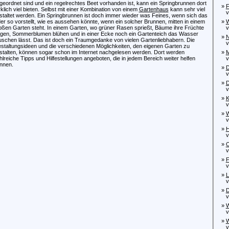
geordnet sind und ein regelrechtes Beet vorhanden ist, kann ein Springbrunnen dort
»
F
rklich viel bieten. Selbst mit einer Kombination von einem
Gartenhaus
kann sehr viel
von
staltet werden. Ein Springbrunnen ist doch immer wieder was Feines, wenn sich das
der so vorstellt, wie es aussehen könnte, wenn ein solcher Brunnen, mitten in einem
»
W
oßen Garten steht. In einem Garten, wo grüner Rasen sprießt, Bäume ihre Früchte
von
agen, Sommerblumen blühen und in einer Ecke noch ein Gartenteich das Wasser
»
N
uschen lässt. Das ist doch ein Traumgedanke von vielen Gartenliebhabern. Die
von
staltungsideen und die verschiedenen Möglichkeiten, den eigenen Garten zu
stalten, können sogar schon im Internet nachgelesen werden. Dort werden
»
M
hlreiche Tipps und Hilfestellungen angeboten, die in jedem Bereich weiter helfen
von
nnen.
»
D
vo
»
D
von
»
K
von
»
W
von
»
H
von
»
O
von
»
F
von
»
L
von
»
D
von
»
W
vo
»
W
von