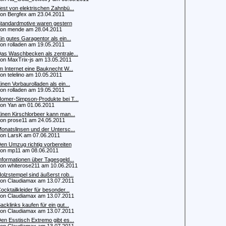
est von elektrischen Zahnbü...
 Bergfex am 23.04.2011
tandardmotive waren gestern
n mende am 28.04.2011
in gutes Garagentor als ein...
 rolladen am 19.05.2011
as Waschbecken als zentrale...
 MaxTrix-js am 13.05.2011
m Internet eine Bauknecht W...
 telelino am 10.05.2011
inen Vorbaurolladen als ein...
 rolladen am 19.05.2011
omer-Simpson-Produkte bei T...
 Yan am 01.06.2011
inen Kirschlorbeer kann man...
 prose11 am 24.05.2011
onatslinsen und der Untersc...
 LarsK am 07.06.2011
en Umzug richtig vorbereiten
n mp11 am 08.06.2011
nformationen über Tagesgeld...
 whiterose211 am 10.06.2011
olzstempel sind äußerst rob...
 Claudiamax am 13.07.2011
ocktailkleider für besonder...
 Claudiamax am 13.07.2011
acklinks kaufen für ein gut...
 Claudiamax am 13.07.2011
en Esstisch Extremo gibt es...