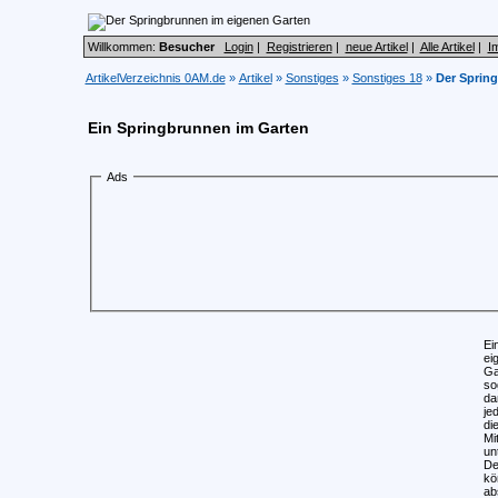
Willkommen:
Besucher
Login
|
Registrieren
|
neue Artikel
|
Alle Artikel
|
I
ArtikelVerzeichnis 0AM.de
»
Artikel
»
Sonstiges
»
Sonstiges 18
»
Der Sprin
Ein Springbrunnen im Garten
Ads
Ei
ei
Ga
so
da
je
di
Mi
un
De
kö
ab