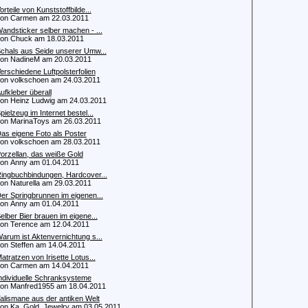
orteile von Kunststoffbilde...
n Carmen am 22.03.2011
andsticker selber machen - ...
n Chuck am 18.03.2011
chals aus Seide unserer Umw...
 NadineM am 20.03.2011
erschiedene Luftpolsterfolien
 volkschoen am 24.03.2011
ufkleber überall
 Heinz Ludwig am 24.03.2011
pielzeug im Internet bestel...
 MarinaToys am 26.03.2011
as eigene Foto als Poster
 volkschoen am 28.03.2011
orzellan, das weiße Gold
 Anny am 01.04.2011
ingbuchbindungen, Hardcover...
 Naturella am 29.03.2011
er Springbrunnen im eigenen...
 Anny am 01.04.2011
elber Bier brauen im eigene...
 Terence am 12.04.2011
arum ist Aktenvernichtung s...
 Steffen am 14.04.2011
atratzen von Irisette Lotus...
n Carmen am 14.04.2011
ndividuelle Schranksysteme
 Manfred1955 am 18.04.2011
alismane aus der antiken Welt
 Ka_Gold_Jewelry am 03.05.2011