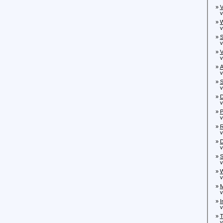
»
V
vo
»
W
vo
»
S
von
»
V
von
»
A
von
»
S
von
»
D
von
»
P
von
»
R
von
»
D
von
»
S
von
»
W
von
»
M
vo
»
I
von
»
T
von