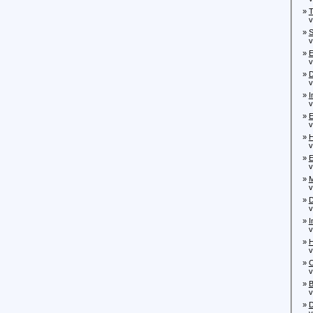
»
T
von
»
S
vo
»
E
von
»
D
von
»
I
von
»
E
von
»
H
von
»
E
von
»
M
von
»
D
vo
»
I
von
»
H
von
»
C
von
»
B
von
»
D