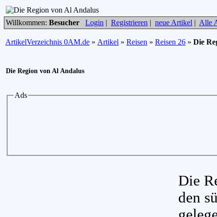
Willkommen:
Besucher
Login
|
Registrieren
|
neue Artikel
|
Alle A
ArtikelVerzeichnis 0AM.de
»
Artikel
»
Reisen
»
Reisen 26
»
Die Re
Die Region von Al Andalus
Ads
Die R
den sü
gelege