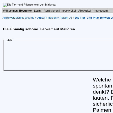
Willkommen:
Besucher
Login
|
Registrieren
|
neue Artikel
|
Alle Artikel
|
Impressum
|
ArtikelVerzeichnis 0AM.de
»
Artikel
»
Reisen
»
Reisen 26
»
Die Tier- und Pflanzenwelt v
Die einmalig schöne Tierwelt auf Mallorca
Ads
Welche 
spontan
denkt? 
lauten: 
sicherli
Palmen u