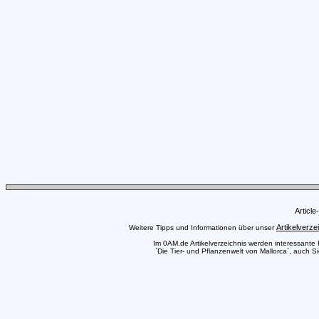
Articl
Artikelverze
Weitere Tipps und Informationen über unser
Im 0AM.de Artikelverzeichnis werden interessante Pr
`Die Tier- und Pflanzenwelt von Mallorca`, auch S