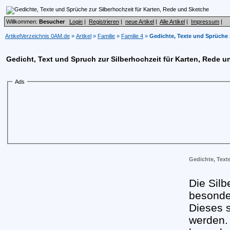
Willkommen:
Besucher
Login
|
Registrieren
|
neue Artikel
|
Alle Artikel
|
Impressum
|
ArtikelVerzeichnis 0AM.de
»
Artikel
»
Familie
»
Familie 4
»
Gedichte, Texte und Sprüche 
Gedicht, Text und Spruch zur Silberhochzeit für Karten, Rede 
Ads
Gedichte, Text
Die Silb
besonde
Dieses 
werden.