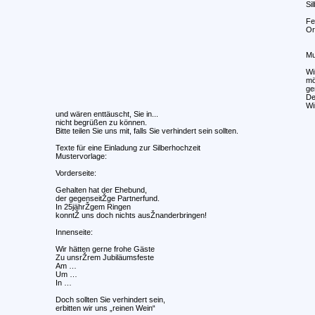
Si
Fe
Or
Mu
Wi
mö
ge
De
Wi
und wären enttäuscht, Sie in...
nicht begrüßen zu können.
Bitte teilen Sie uns mit, falls Sie verhindert sein sollten.
Texte für eine Einladung zur Silberhochzeit
Mustervorlage:
Vorderseite:
Gehalten hat der Ehebund,
der gegenseitŽge Partnerfund.
In 25jährŽgem Ringen
konntŽ uns doch nichts ausŽnanderbringen!
Innenseite:
Wir hätten gerne frohe Gäste
Zu unsrŽrem Jubiläumsfeste
Am …
Um …
In …
Doch sollten Sie verhindert sein,
erbitten wir uns „reinen Wein“