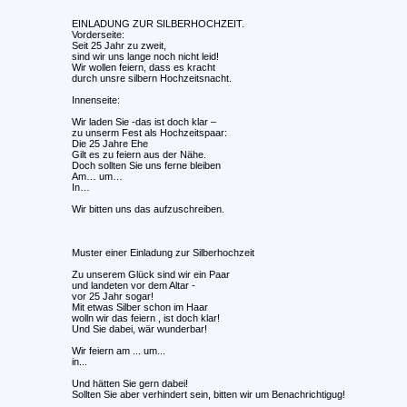
EINLADUNG ZUR SILBERHOCHZEIT.
Vorderseite:
Seit 25 Jahr zu zweit,
sind wir uns lange noch nicht leid!
Wir wollen feiern, dass es kracht
durch unsre silbern Hochzeitsnacht.
Innenseite:
Wir laden Sie -das ist doch klar –
zu unserm Fest als Hochzeitspaar:
Die 25 Jahre Ehe
Gilt es zu feiern aus der Nähe.
Doch sollten Sie uns ferne bleiben
Am… um…
In…
Wir bitten uns das aufzuschreiben.
Muster einer Einladung zur Silberhochzeit
Zu unserem Glück sind wir ein Paar
und landeten vor dem Altar -
vor 25 Jahr sogar!
Mit etwas Silber schon im Haar
wolln wir das feiern , ist doch klar!
Und Sie dabei, wär wunderbar!
Wir feiern am ... um...
in...
Und hätten Sie gern dabei!
Sollten Sie aber verhindert sein, bitten wir um Benachrichtigug!