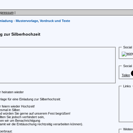
mpressum
|
inladung - Mustervorlage, Vordruck und Texte
g zur Silberhochzeit
Social
Social 
Teilen
Links
r heiraten wieder
rlage für eine Einladung zur Silberhochzeit:
r feiern wieder Hochzeit!
esmal in Silber.
d würden Sie gerne auf unserem Fest begrüßen!
llten Sie jedoch verhindert sein,
tten wir um Benachrichtigung
amit wir die Enttäuschung rechtzeitig verarbeiten können).
Weitere
lberbraut: