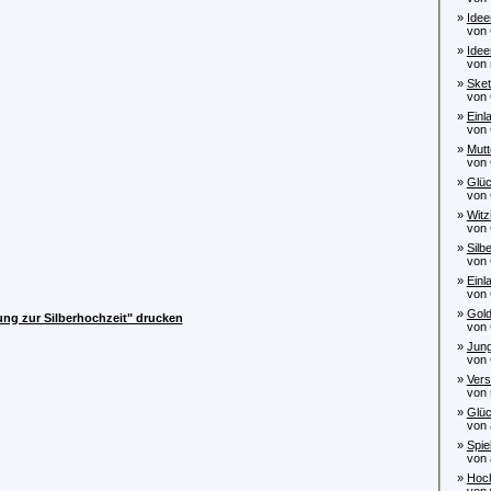
»
Idee
von C
»
Idee
von m
»
Sket
von C
»
Einl
von C
»
Mutt
von C
»
Glüc
von C
»
Witz
von C
»
Silb
von G
»
Einl
von C
»
Gold
dung zur Silberhochzeit" drucken
von C
»
Jung
von C
»
Vers
von s
»
Glüc
von al
»
Spie
von al
»
Hoch