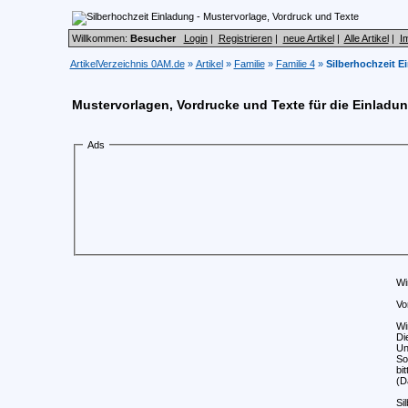
Willkommen:
Besucher
Login
|
Registrieren
|
neue Artikel
|
Alle Artikel
|
I
ArtikelVerzeichnis 0AM.de
»
Artikel
»
Familie
»
Familie 4
»
Silberhochzeit E
Mustervorlagen, Vordrucke und Texte für die Einladun
Ads
Wi
Vo
Wi
Di
Un
So
bi
(D
Si