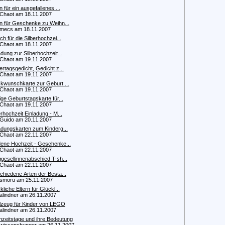
n für ein ausgefallenes ...
haot am 18.11.2007
n für Geschenke zu Weihn...
ecs am 18.11.2007
ch für die Silberhochzei...
haot am 18.11.2007
adung zur Silberhochzeit...
haot am 19.11.2007
ertagsgedicht, Gedicht z...
haot am 19.11.2007
kwunschkarte zur Geburt ...
haot am 19.11.2007
ige Geburtstagskarte für...
haot am 19.11.2007
erhochzeit Einladung - M...
uido am 20.11.2007
adungskarten zum Kinderg...
haot am 22.11.2007
ene Hochzeit - Geschenke...
haot am 22.11.2007
gesellinnenabschied T-sh...
haot am 22.11.2007
chiedene Arten der Besta...
moru am 25.11.2007
kliche Eltern für Glückl...
indner am 26.11.2007
lzeug für Kinder von LEGO
indner am 26.11.2007
zeitstage und ihre Bedeutung