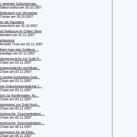
z niedriger Geburtenrate...
aburoSakai am 26.10.2007
Bedeutung von Vornamen
istan am 28.10.2007
en als Haustiere
onchichi am 31.10.2007
kid-Spielzeug im Online Shop
nalexi am 01.11.2007
erbesteck
nette Trost am 02.11.2007
feiert man eine Goldene ...
atulago am 02.11.2007
adungssprüche zur Gold H...
haot am 03.11.2007
ertagsgedichte und Mutte...
haot am 03.11.2007
e lustige kostenlose Geb...
haot am 03.11.2007
ne Geburtstagsgedichte z...
haot am 03.11.2007
cht zur Konfirmation, Ko...
haot am 04.11.2007
adungstext zur Gold Hoch...
haot am 05.11.2007
kwünsche, Geschenkideen ...
haot am 05.11.2007
kwünsche, Geschenkideen ...
haot am 06.11.2007
adungstext für die Einla...
haot am 06.11.2007