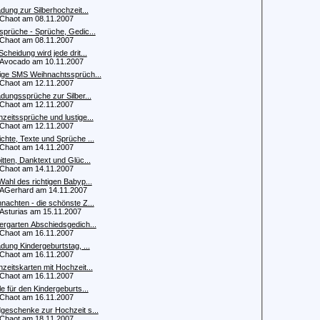
adung zur Silberhochzeit...
haot am 08.11.2007
sprüche - Sprüche, Gedic...
haot am 08.11.2007
Scheidung wird jede drit...
vocado am 10.11.2007
ige SMS Weihnachtssprüch...
haot am 12.11.2007
adungssprüche zur Silber...
haot am 12.11.2007
zeitssprüche und lustige...
haot am 12.11.2007
chte, Texte und Sprüche ...
haot am 14.11.2007
itten, Danktext und Glüc...
haot am 14.11.2007
Wahl des richtigen Babyp...
Gerhard am 14.11.2007
nachten - die schönste Z...
turias am 15.11.2007
ergarten Abschiedsgedich...
haot am 16.11.2007
adung Kindergeburtstag, ...
haot am 16.11.2007
zeitskarten mit Hochzeit...
haot am 16.11.2007
le für den Kindergeburts...
haot am 16.11.2007
geschenke zur Hochzeit s...
haot am 18.11.2007