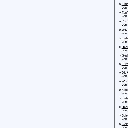
»
Einl
von C
»
Tauf
von C
»
Per 
von A
»
Witz
von C
»
Einl
von C
»
Hoch
von C
»
Gedi
von C
»
Fürb
von C
»
Die 
von A
»
Weih
von As
»
Kind
von C
»
Einl
von C
»
Hoch
von C
»
Spie
von C
»
Geld
von C