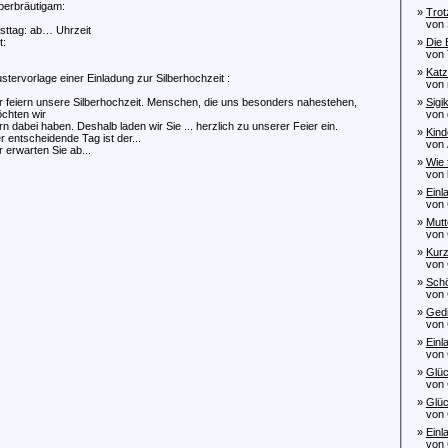
lberbräutigam:
»
Trot
von S
sttag: ab… Uhrzeit
t:
»
Die 
von Tr
»
Katz
stervorlage einer Einladung zur Silberhochzeit :
von m
r feiern unsere Silberhochzeit. Menschen, die uns besonders nahestehen,
»
Sigi
chten wir
von do
rn dabei haben. Deshalb laden wir Sie ... herzlich zu unserer Feier ein.
»
Kind
r entscheidende Tag ist der...
von An
r erwarten Sie ab...
»
Wie 
von k
»
Einl
von C
»
Mutt
von C
»
Kurz
von C
»
Schö
von C
»
Gedi
von C
»
Einl
von C
»
Glüc
von C
»
Glüc
von C
»
Einl
von C