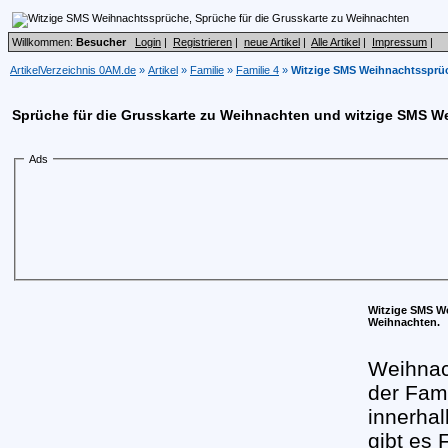
Willkommen:
Besucher
Login
|
Registrieren
|
neue Artikel
|
Alle Artikel
|
Impressum
|
ArtikelVerzeichnis 0AM.de
»
Artikel
»
Familie
»
Familie 4
»
Witzige SMS Weihnachtssprüc
Sprüche für die Grusskarte zu Weihnachten und witzige SMS 
Ads
Witzige SMS We
Weihnachten.
Weihnac
der Fami
innerhal
gibt es 