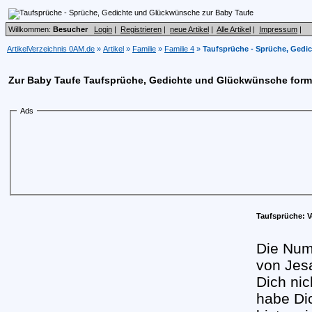
Willkommen:
Besucher
Login
|
Registrieren
|
neue Artikel
|
Alle Artikel
|
Impressum
|
ArtikelVerzeichnis 0AM.de
»
Artikel
»
Familie
»
Familie 4
»
Taufsprüche - Sprüche, Gedi
Zur Baby Taufe Taufsprüche, Gedichte und Glückwünsche form
Ads
Taufsprüche: V
Die Num
von Jesa
Dich nic
habe Di