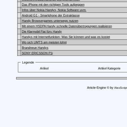
Das iPhone mit den richtigen Tools aufpeppen
Infos über Nokia Handys, Nokia Software uvm.
Android G1 - Smartphone der Extraklasse
Handy Browsergames unterwegs nutzen
Mit einem HSDPA Handy schnelle Datenübertragungen realisieren
Die Klarmobil Flat fürs Handy
Handys mit Internetfunktion- Was Sie können und was es kostet
Wo sich UMTS am meisten lohnt
Brandneue Handys
SONY ERICSSON P1i
Legende
Artikel
Artikel Kategorie
Article-Engine © by
AlexScrip