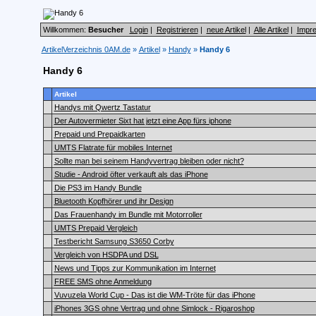
Willkommen:
Besucher
Login
|
Registrieren
|
neue Artikel
|
Alle Artikel
|
Impr
ArtikelVerzeichnis 0AM.de
»
Artikel
»
Handy
»
Handy 6
Handy 6
Artikel
Handys mit Qwertz Tastatur
Der Autovermieter Sixt hat jetzt eine App fürs iphone
Prepaid und Prepaidkarten
UMTS Flatrate für mobiles Internet
Sollte man bei seinem Handyvertrag bleiben oder nicht?
Studie - Android öfter verkauft als das iPhone
Die PS3 im Handy Bundle
Bluetooth Kopfhörer und ihr Design
Das Frauenhandy im Bundle mit Motorroller
UMTS Prepaid Vergleich
Testbericht Samsung S3650 Corby
Vergleich von HSDPA und DSL
News und Tipps zur Kommunikation im Internet
FREE SMS ohne Anmeldung
Vuvuzela World Cup - Das ist die WM-Tröte für das iPhone
iPhones 3GS ohne Vertrag und ohne Simlock - Rigaroshop