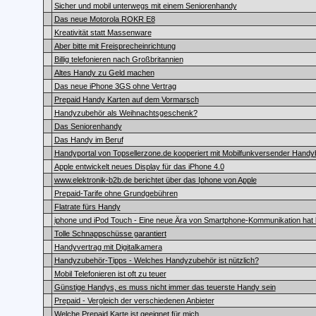
Sicher und mobil unterwegs mit einem Seniorenhandy
Das neue Motorola ROKR E8
Kreativität statt Massenware
Aber bitte mit Freisprecheinrichtung
Billig telefonieren nach Großbritannien
Altes Handy zu Geld machen
Das neue iPhone 3GS ohne Vertrag
Prepaid Handy Karten auf dem Vormarsch
Handyzubehör als Weihnachtsgeschenk?
Das Seniorenhandy
Das Handy im Beruf
Handyportal von Topsellerzone.de kooperiert mit Mobilfunkversender Handy
Apple entwickelt neues Display für das iPhone 4.0
www.elektronik-b2b.de berichtet über das Iphone von Apple
Prepaid-Tarife ohne Grundgebühren
Flatrate fürs Handy
iphone und iPod Touch - Eine neue Ära von Smartphone-Kommunikation hat
Tolle Schnappschüsse garantiert
Handyvertrag mit Digitalkamera
Handyzubehör-Tipps - Welches Handyzubehör ist nützlich?
Mobil Telefonieren ist oft zu teuer
Günstige Handys, es muss nicht immer das teuerste Handy sein
Prepaid - Vergleich der verschiedenen Anbieter
Welche Prepaid Karte ist geeignet für mich