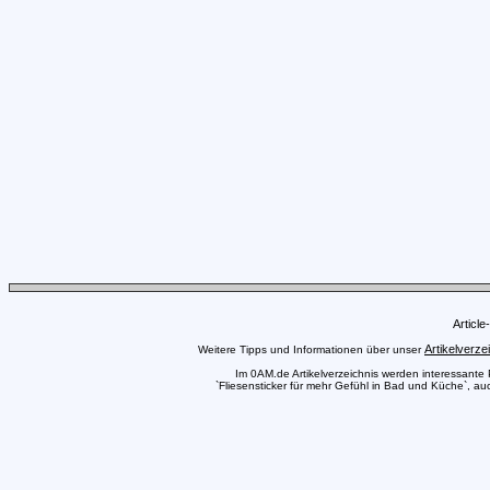
Articl
Artikelverze
Weitere Tipps und Informationen über unser
Im 0AM.de Artikelverzeichnis werden interessante Pr
`Fliesensticker für mehr Gefühl in Bad und Küche`, au