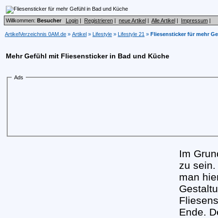
Willkommen:
Besucher
Login
|
Registrieren
|
neue Artikel
|
Alle Artikel
|
Impressum
|
ArtikelVerzeichnis 0AM.de
»
Artikel
»
Lifestyle
»
Lifestyle 21
»
Fliesensticker für mehr G
Mehr Gefühl mit Fliesensticker in Bad und Küche
Ads
Im Grun
zu sein.
man hie
Gestaltu
Fliesens
Ende. D