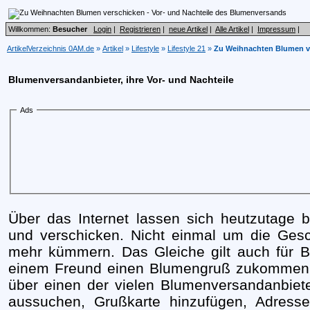
Willkommen:
Besucher
Login
|
Registrieren
|
neue Artikel
|
Alle Artikel
|
Impressum
|
ArtikelVerzeichnis 0AM.de
»
Artikel
»
Lifestyle
»
Lifestyle 21
»
Zu Weihnachten Blumen ve
Blumenversandanbieter, ihre Vor- und Nachteile
Ads
Über das Internet lassen sich heutzutage b
und verschicken. Nicht einmal um die Ge
mehr kümmern. Das Gleiche gilt auch für B
einem Freund einen Blumengruß zukommen l
über einen der vielen Blumenversandanbiet
aussuchen, Grußkarte hinzufügen, Adres