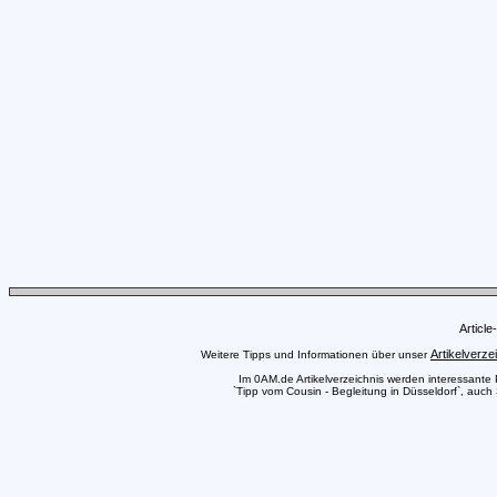
Articl
Artikelverze
Weitere Tipps und Informationen über unser
Im 0AM.de Artikelverzeichnis werden interessante Pr
`Tipp vom Cousin - Begleitung in Düsseldorf`, auch 