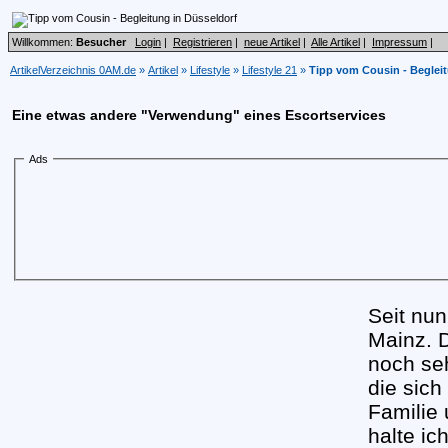
Willkommen:
Besucher
Login
|
Registrieren
|
neue Artikel
|
Alle Artikel
|
Impressum
|
ArtikelVerzeichnis 0AM.de
»
Artikel
»
Lifestyle
»
Lifestyle 21
»
Tipp vom Cousin - Begleit
Eine etwas andere "Verwendung" eines Escortservices
Ads
Seit nun
Mainz. D
noch seh
die sich
Familie
halte ic