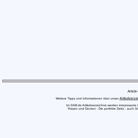
Articl
Artikelverze
Weitere Tipps und Informationen über unser
Im 0AM.de Artikelverzeichnis werden interessante Pr
`Kissen und Decken - Die perfekte Deko`, auch Sie