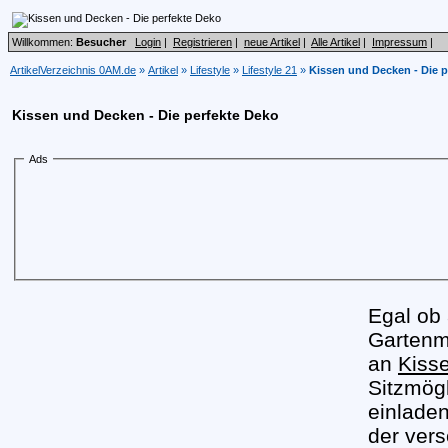
Willkommen:
Besucher
Login
|
Registrieren
|
neue Artikel
|
Alle Artikel
|
Impressum
|
ArtikelVerzeichnis 0AM.de
»
Artikel
»
Lifestyle
»
Lifestyle 21
»
Kissen und Decken - Die p
Kissen und Decken - Die perfekte Deko
Ads
Egal ob 
Gartenm
an
Kiss
Sitzmögl
einlade
der ver