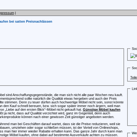
mpressum
|
ufen bei satten Preisnachlässen
Soc
Soc
Teil
Lin
bel sind Anschaffungsgegenstände, die man sich nicht alle paar Wochen neu kauft.
mentsprechend sollte natürlich die Qualität etwas hergeben und auch der Preis
llte stimmen. Denn zu teuer dürfen auch hochwertige Möbel nicht sein, sonst könnte
n den Kauf schnell bereuen, bzw. sich sogar später immer noch ärgern, weil man
ese „Liebe auf den ersten Blick“-Möbel nicht gekauft hat.
Günstige Möbel kaufen
ißt ja nicht, dass auf Qualität verzichtet wird, ganz im Gegenteil, denn auch
rkenprodukte können nach einer gewissen Zeit günstiger angeboten werden.
hrend man bei Geschäften darauf wartet, dass sie die Preise reduzieren, weil sie
bauen, umziehen oder sogar schließen müssen, ist der Vorteil von Onlineshops,
ss man hier immer wieder Rabatte erhalten kann. Das ganze Jahr durch kann man
Wei
nstige Möbel kaufen, ohne dabei auf bestimmte Ausverkäufe achten zu müssen.