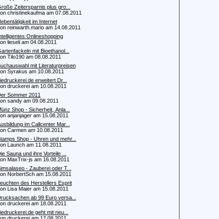
roße Zeitersparnis plus gro...
 christinekaufma am 07.08.2011
ebentätigkeit im Internet
 reinwarth.mario am 14.08.2011
ntelligentes Onlineshopping
 lieseli am 04.08.2011
artenfackeln mit Bioethanol...
 Tilo190 am 08.08.2011
uchauswahl mit Literaturpreisen
 Syrakus am 10.08.2011
iedruckerei.de erweitert Dr...
 druckerei am 10.08.2011
er Sommer 2011
 sandy am 09.08.2011
ünz Shop - Sicherheit, Anla...
 anjanjager am 15.08.2011
usbildung im Callcenter Mar...
n Carmen am 10.08.2011
tamps Shop - Uhren und mehr...
 Launch am 11.08.2011
ie Sauna und ihre Vorteile ...
 MaxTrix-js am 16.08.2011
imsalaseo - Zauberei oder T...
 NorbertSch am 15.08.2011
euchten des Herstellers Esprit
 Lisa Maier am 15.08.2011
rucksachen ab 99 Euro versa...
 druckerei am 18.08.2011
iedruckerei.de geht mit neu...
 druckerei am 17.08.2011