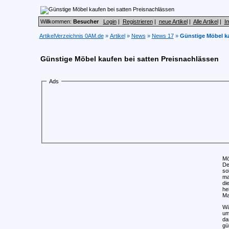
Willkommen:
Besucher
Login
|
Registrieren
|
neue Artikel
|
Alle Artikel
|
I
ArtikelVerzeichnis 0AM.de
»
Artikel
»
News
»
News 17
»
Günstige Möbel ka
Günstige Möbel kaufen bei satten Preisnachlässen
Ads
Mö
De
so
ma
di
he
Ma
Wä
um
da
gü