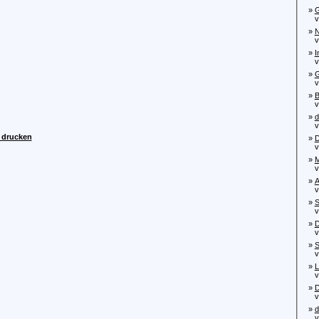
»
G
von
»
N
von
»
I
von
»
G
von
»
B
von
»
d
von
" drucken
»
D
von
»
M
von
»
A
vo
»
S
von
»
D
von
»
S
von
»
L
von
»
D
von
»
d
von