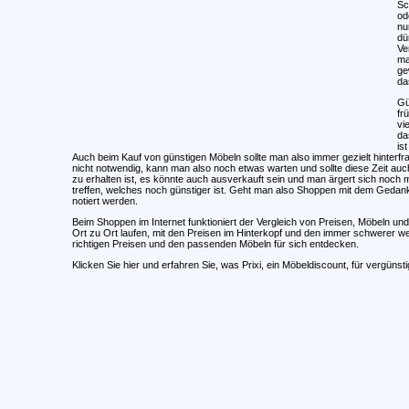
Sc
od
nu
dü
Ve
ma
ge
da
Gü
fr
vi
da
is
Auch beim Kauf von günstigen Möbeln sollte man also immer gezielt hinterfra
nicht notwendig, kann man also noch etwas warten und sollte diese Zeit au
zu erhalten ist, es könnte auch ausverkauft sein und man ärgert sich noch
treffen, welches noch günstiger ist. Geht man also Shoppen mit dem Ged
notiert werden.
Beim Shoppen im Internet funktioniert der Vergleich von Preisen, Möbeln 
Ort zu Ort laufen, mit den Preisen im Hinterkopf und den immer schwerer we
richtigen Preisen und den passenden Möbeln für sich entdecken.
Klicken Sie hier und erfahren Sie, was Prixi, ein Möbeldiscount, für vergüns