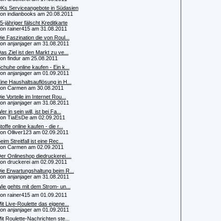
Ks Serviceangebote in Südasien
 indianbooks am 20.08.2011
5-jähriger fälscht Kreditkarte
 rainer415 am 31.08.2011
ie Faszination die von Roul...
 anjanjager am 31.08.2011
as Ziel ist den Markt zu ve...
 findur am 25.08.2011
chuhe online kaufen - Ein k...
 anjanjager am 01.09.2011
ine Haushaltsauflösung in H...
n Carmen am 30.08.2011
ie Vorteile im Internet Rou...
 anjanjager am 31.08.2011
er in sein will, ist bei Fa...
 TiaEsDe am 02.09.2011
toffe online kaufen - die r...
 Olliver123 am 02.09.2011
eim Streitfall ist eine Rec...
n Carmen am 02.09.2011
er Onlineshop diedruckerei....
 druckerei am 02.09.2011
ie Erwartungshaltung beim R...
 anjanjager am 31.08.2011
ie gehts mit dem Strom- un...
 rainer415 am 01.09.2011
it Live-Roulette das eigene...
 anjanjager am 01.09.2011
it Roulette-Nachrichten ste...