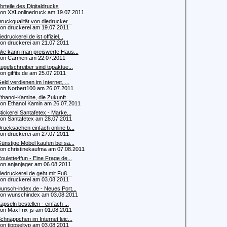
orteile des Digitaldrucks
 XXLonlinedruck am 19.07.2011
ruckqualität von diedrucker...
 druckerei am 19.07.2011
iedruckerei.de ist offiziel...
 druckerei am 21.07.2011
ie kann man preiswerte Haus...
n Carmen am 22.07.2011
ugelschreiber sind topaktue...
 giffits.de am 25.07.2011
eld verdienen im Internet, ...
 Norbert100 am 26.07.2011
thanol-Kamine, die Zukunft ...
 Ethanol Kamin am 26.07.2011
tickerei Santafetex - Marke...
 Santafetex am 28.07.2011
rucksachen einfach online b...
 druckerei am 27.07.2011
ünstige Möbel kaufen bei sa...
 christinekaufma am 07.08.2011
oulette4fun - Eine Frage de...
 anjanjager am 06.08.2011
iedruckerei.de geht mit Fuß...
 druckerei am 03.08.2011
unsch-index.de - Neues Port...
 wunschindex am 03.08.2011
apseln bestellen - einfach ...
 MaxTrix-js am 01.08.2011
chnäppchen im Internet leic...
 tippseltyp am 03.08.2011