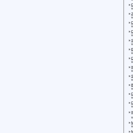
»
D
von
»
2
von
»
D
von
»
D
von
»
S
von
»
E
vo
»
D
von
»
W
von
»
S
von
»
B
vo
»
D
von
»
D
von
»
W
von
»
M
von
»
M