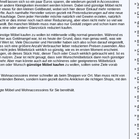
hnell lassen sich so ein paar Euros sparen, die wiederum gezielt in Accessoires
»
V
er andere Kleinigkeiten investiert werden können. Dabei sind günstige Möbel nicht
von
r etwas für den kleinen Geldbeutel, wobei sich hier dieser Einkauf mehr rentieren
rfte. Auch namhafte Hersteller setzen gezielt mit Preisreduzierungen auf eine neue
»
D
rkaufslage. Denn jeder Hersteller möchte natürlich viel Gewinn erzielen, natürlich
von
cht er dies immer noch nach einer Reduzierung, aber eben nicht mehr so viel wie
»
d
wollt. Bei manchen Möbeln muss man also nur Geduld zeigen und schon kann man
von
s eine oder andere Glanzstück reduziert kaufen.
»
W
nstige Möbel kaufen zu wollen ist mittlerweile völlig normal geworden. Während es
vo
üher aus Geldmangel war, ist es heute der Grund, dass man genau weiß, was wie
»
K
el Wert ist. Viele Discounter und Hersteller haben sich also schon darauf eingestellt,
von
ss sich eine größere Anzahl Verbraucher lieber reduzierten Preisen zuwenden. Also
t nicht jedes Möbelstück wirklich so günstig, wie es im ersten Moment erscheint.
»
G
gen, ob dieses Stück Holz, dieser Tisch oder Couch wirklich gebraucht wird. Ist es
von
ch nutzen. Zwar ist nicht gesagt, dass sein Wunschmöbelstück dann noch günstiger
»
E
 mehr. Aber man könnte auch auf ein schöneres oder geeigneteres Möbelstück
von
anken oder Wunsch
günstige Möbel kaufen
zu wollen, sollten seine Ziele vorab
»
S
von
und Wohnaccessoires immer schneller als beim Shoppen vor Ort. Man muss nicht von
»
D
rdenden Beinen, sondern kann gezielt durchs Anklicken die richtigen Shops, mit den
von
»
G
tigte Möbel und Wohnaccessoires für Sie bereithält.
von
»
R
von
»
d
von
»
w
von
»
K
von
»
S
von