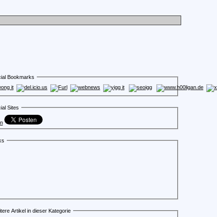
ial Bookmarks
ial Sites
en
ks
tere Artikel in dieser Kategorie