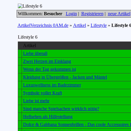
Willkommen:
Besucher
Login
|
Registrieren
|
neue Artikel
ArtikelVerzeichnis 0AM.de
»
Artikel
»
Lifestyle
»
Lifestyle 
Lifestyle 6
Artikel
Liebe überall
Zwei Herzen im Einklang
Wenn der Tag gekommen ist
Kleidung in Übergrößen - Jacken und Mäntel
Luxuswellness im Badezimmer
Symbole voller Kraft
Liebe ist mehr
Sind manche Spielsachen wirklich nötig?
Hellsehen als Hilfestellung
Dolce & Gabbana Sonnenbrillen - Das coole Accessoires fü