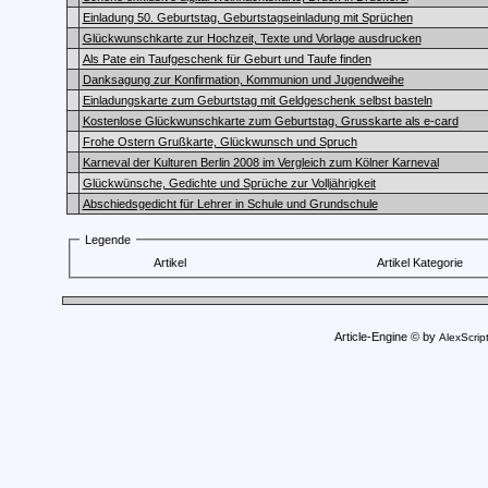
Einladung 50. Geburtstag, Geburtstagseinladung mit Sprüchen
Glückwunschkarte zur Hochzeit, Texte und Vorlage ausdrucken
Als Pate ein Taufgeschenk für Geburt und Taufe finden
Danksagung zur Konfirmation, Kommunion und Jugendweihe
Einladungskarte zum Geburtstag mit Geldgeschenk selbst basteln
Kostenlose Glückwunschkarte zum Geburtstag, Grusskarte als e-card
Frohe Ostern Grußkarte, Glückwunsch und Spruch
Karneval der Kulturen Berlin 2008 im Vergleich zum Kölner Karneval
Glückwünsche, Gedichte und Sprüche zur Volljährigkeit
Abschiedsgedicht für Lehrer in Schule und Grundschule
Legende
Artikel
Artikel Kategorie
Article-Engine © by
AlexScrip