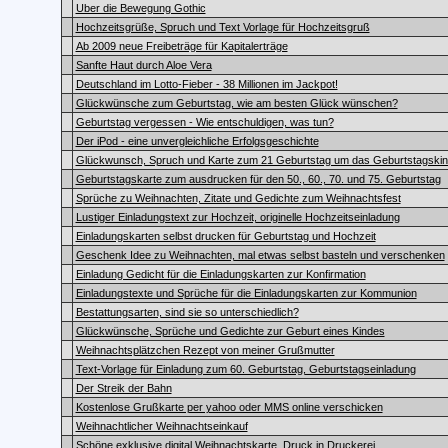
Uber die Bewegung Gothic
Hochzeitsgrüße, Spruch und Text Vorlage für Hochzeitsgruß
Ab 2009 neue Freibeträge für Kapitalerträge
Sanfte Haut durch Aloe Vera
Deutschland im Lotto-Fieber - 38 Millionen im Jackpot!
Glückwünsche zum Geburtstag, wie am besten Glück wünschen?
Geburtstag vergessen - Wie entschuldigen, was tun?
Der iPod - eine unvergleichliche Erfolgsgeschichte
Glückwunsch, Spruch und Karte zum 21 Geburtstag um das Geburtstagskin
Geburtstagskarte zum ausdrucken für den 50., 60., 70. und 75. Geburtstag
Sprüche zu Weihnachten, Zitate und Gedichte zum Weihnachtsfest
Lustiger Einladungstext zur Hochzeit, originelle Hochzeitseinladung
Einladungskarten selbst drucken für Geburtstag und Hochzeit
Geschenk Idee zu Weihnachten, mal etwas selbst basteln und verschenken
Einladung Gedicht für die Einladungskarten zur Konfirmation
Einladungstexte und Sprüche für die Einladungskarten zur Kommunion
Bestattungsarten, sind sie so unterschiedlich?
Glückwünsche, Sprüche und Gedichte zur Geburt eines Kindes
Weihnachtsplätzchen Rezept von meiner Grußmutter
Text-Vorlage für Einladung zum 60. Geburtstag, Geburtstagseinladung
Der Streik der Bahn
Kostenlose Grußkarte per yahoo oder MMS online verschicken
Weihnachtlicher Weihnachtseinkauf
Schöne exklusive digital Weihnachtskarte, Druck in Druckerei