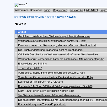
Willkommen:
Besucher
Login
|
Registrieren
|
neue Artikel
|
Alle Artikel
|
Impr
ArtikelVerzeichnis 0AM.de
»
Artikel
»
News
»
News 5
News 5
Artikel
Gedichte zu Weihnachten, Weihnachtsgedichte für den Advent
Weihnachtskarte basteln zu Weihnachten samt Gruß-Text
Einladungstexte zum Geburtstag, Klassentreffen und Gold Hochzeit
Die Brustverkleinerung- manchmal geht es nicht anders
Originelle Geschenke zu Weihnachten mit Grußkarte, Geschenkidee
Weihnachtsgruß verschicken bspw als kostenlose SMS Weihnachtsgrüße
Entwicklung des T Shirts
Trends der IFA 2007
Aprilscherz, lustige Scherze und Aprilscherze zum 1. April
Sprüche zur Geburt eines Kindes, Danktext für Geburt des Baby
Kostenloser Flirt Spruch für Grußkarte
Brief nach DIN Norm 5008 und Briefbogen-Layout nach DIN 676
Stern Taufe, einen Stern der deinen Namen trägt
Viel Geld verdienen für einen höheren Lebensstandard
Die dauerhafte Haarentfernung mit Laserbehandlung oder mit IPL Technologi
Praxisanleitung zum Toupet-Kopfabdruck