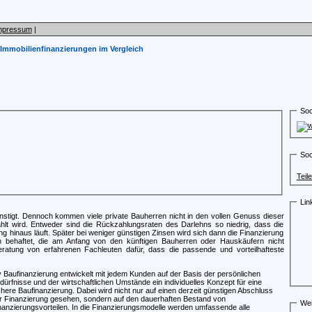
mpressum
|
Immobilienfinanzierungen im Vergleich
Soc
Soc
Teil
Lin
nstigt. Dennoch kommen viele private Bauherren nicht in den vollen Genuss dieser
ählt wird. Entweder sind die Rückzahlungsraten des Darlehns so niedrig, dass die
g hinaus läuft. Später bei weniger günstigen Zinsen wird sich dann die Finanzierung
 behaftet, die am Anfang von den künftigen Bauherren oder Hauskäufern nicht
ratung von erfahrenen Fachleuten dafür, dass die passende und vorteilhafteste
 Baufinanzierung entwickelt mit jedem Kunden auf der Basis der persönlichen
dürfnisse und der wirtschaftlichen Umstände ein individuelles Konzept für eine
chere Baufinanzierung. Dabei wird nicht nur auf einen derzeit günstigen Abschluss
r Finanzierung gesehen, sondern auf den dauerhaften Bestand von
Wei
nanzierungsvorteilen. In die Finanzierungsmodelle werden umfassende alle