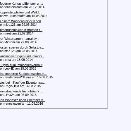
oderne Kunststofffenster un...
 fenstertraum am 28.12.2014
oppelstegplatten und Wellpl...
 ws-kunststoffe am 15.05.2014
n einem Wohncontainer leben
 nico123 am 29.05.2014
mmobilienmakler in Bremen f...
 mreti am 21.07.2014
er Wintergarten - attraktiv...
 Minroni am 27.08.2014
osten sparen durch Selbstba...
 nico123 am 28.08.2014
aufinanzierungen und Immobi...
 Irma am 18.09.2014
 Tipps zum Immobilienverkauf
n LeoHD am 19.03.2015
ine moderne Studentenwohnun...
 StudentenWGBern am 15.06.2015
as beim Kauf der Eigentumsw...
 RegioHeld am 14.08.2015
eeindruckende Immobilien in...
 Lima24 am 08.09.2016
en Wohnsitz nach Chemnitz v...
 renesiewert am 11.09.2016