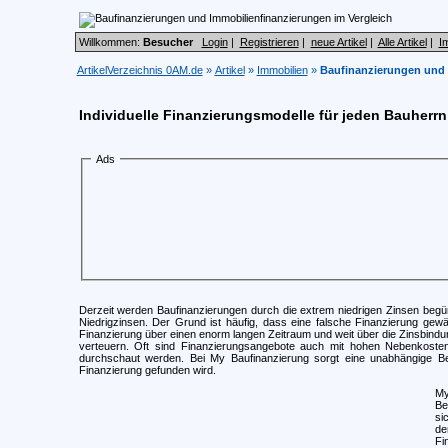
Willkommen:
Besucher
Login
|
Registrieren
|
neue Artikel
|
Alle Artikel
|
I
ArtikelVerzeichnis 0AM.de
»
Artikel
»
Immobilien
»
Baufinanzierungen und 
Individuelle Finanzierungsmodelle für jeden Bauherrn
Ads
Derzeit werden Baufinanzierungen durch die extrem niedrigen Zinsen begü
Niedrigzinsen. Der Grund ist häufig, dass eine falsche Finanzierung gew
Finanzierung über einen enorm langen Zeitraum und weit über die Zinsbindun
verteuern. Oft sind Finanzierungsangebote auch mit hohen Nebenkosten
durchschaut werden. Bei My Baufinanzierung sorgt eine unabhängige Be
Finanzierung gefunden wird.
My
Be
si
de
Fi