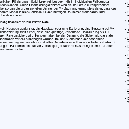
aatlichen Förderungsmöglichkeiten einbezogen, die im individuellen Fall genutzt
»
M
rden können. Jedes Finanzierungskonzept wird bis ins Letzte durchgerechnet.
von
bei sorgen die professionellen
Berater bei My Baufinanzierung
stets dafür, dass das
samte Modell in allen Schritten für den künftigen Bauherren transparent und
»
D
chvollziehbar ist.
von
»
I
nstig finanziert bis zur letzten Rate
von
 ein Hausbau geplant ist, ein Hauskauf oder eine Sanierung, eine Beratung bei My
»
I
ufinanzierung stellt sicher, dass eine günstige, vorteilhafte Finanzierung bis zur
von
tzten Rate gesichert wird. Kunden haben bei der Beratung die Sicherheit, dass alle
»
D
denklichen Vorteile einbezogen wurden. Bei der Suche nach der passenden
von
ufinanzierung werden alle individuellen Bedürfnisse und Besonderheiten in Betracht
zogen. Bauherren sind so vor zukünftigen, bösen Überraschungen einer falschen
»
K
nanzierung sicher.
von
»
B
von
»
5
vo
»
E
von
»
W
von
»
B
von
»
D
von