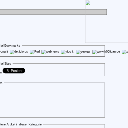
ial Bookmarks
ial Sites
en
ks
tere Artikel in dieser Kategorie