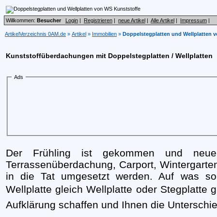
Willkommen:
Besucher
Login
|
Registrieren
|
neue Artikel
|
Alle Artikel
|
Impressum
|
ArtikelVerzeichnis 0AM.de
»
Artikel
»
Immobilien
»
Doppelstegplatten und Wellplatten 
Kunststoffüberdachungen mit Doppelstegplatten / Wellplatten
Ads
Der Frühling ist gekommen und neue
Terrassenüberdachung, Carport, Wintergarte
in die Tat umgesetzt werden. Auf was so
Wellplatte gleich Wellplatte oder Stegplatte g
Aufklärung schaffen und Ihnen die Unterschi