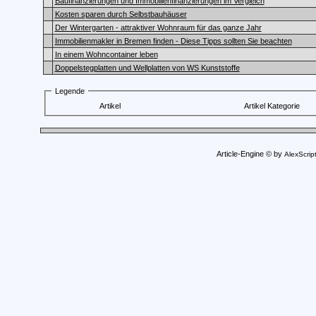
Baufinanzierungen und Immobilienfinanzierungen im Vergleich
Kosten sparen durch Selbstbauhäuser
Der Wintergarten - attraktiver Wohnraum für das ganze Jahr
Immobilienmakler in Bremen finden - Diese Tipps sollten Sie beachten
In einem Wohncontainer leben
Doppelstegplatten und Wellplatten von WS Kunststoffe
Legende
Artikel
Artikel Kategorie
Article-Engine © by
AlexScrip