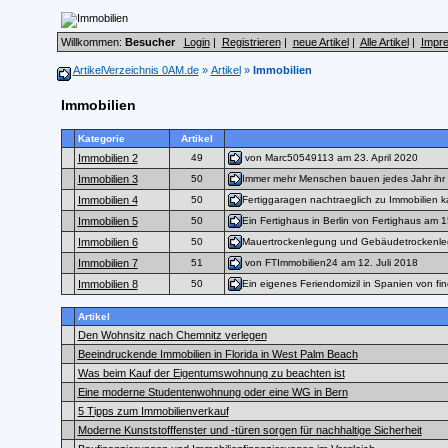
Willkommen:
Besucher
Login
|
Registrieren
|
neue Artikel
|
Alle Artikel
|
Impr
ArtikelVerzeichnis 0AM.de
»
Artikel
»
Immobilien
Immobilien
Kategorie
Artikel
von Marc50549113 am 23. April 2020
Immobilien 2
49
Immer mehr Menschen bauen jedes Jahr ihr
Immobilien 3
50
Fertiggaragen nachtraeglich zu Immobilien
Immobilien 4
50
Ein Fertighaus in Berlin von Fertighaus am 
Immobilien 5
50
Mauertrockenlegung und Gebäudetrockenle
Immobilien 6
50
von FTImmobilien24 am 12. Juli 2018
Immobilien 7
51
Ein eigenes Feriendomizil in Spanien von fi
Immobilien 8
50
Artikel
Den Wohnsitz nach Chemnitz verlegen
Beeindruckende Immobilien in Florida in West Palm Beach
Was beim Kauf der Eigentumswohnung zu beachten ist
Eine moderne Studentenwohnung oder eine WG in Bern
5 Tipps zum Immobilienverkauf
Moderne Kunststofffenster und -türen sorgen für nachhaltige Sicherheit