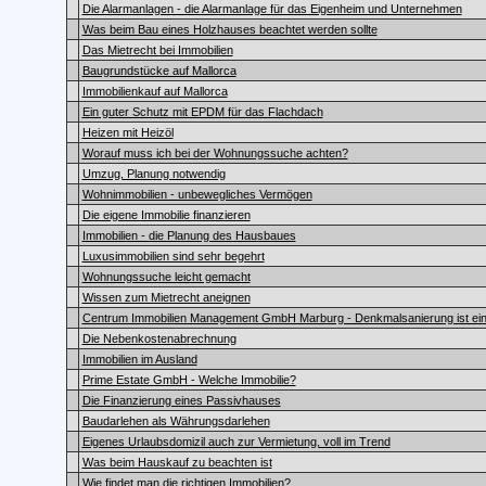
Die Alarmanlagen - die Alarmanlage für das Eigenheim und Unternehmen
Was beim Bau eines Holzhauses beachtet werden sollte
Das Mietrecht bei Immobilien
Baugrundstücke auf Mallorca
Immobilienkauf auf Mallorca
Ein guter Schutz mit EPDM für das Flachdach
Heizen mit Heizöl
Worauf muss ich bei der Wohnungssuche achten?
Umzug, Planung notwendig
Wohnimmobilien - unbewegliches Vermögen
Die eigene Immobilie finanzieren
Immobilien - die Planung des Hausbaues
Luxusimmobilien sind sehr begehrt
Wohnungssuche leicht gemacht
Wissen zum Mietrecht aneignen
Centrum Immobilien Management GmbH Marburg - Denkmalsanierung ist eine
Die Nebenkostenabrechnung
Immobilien im Ausland
Prime Estate GmbH - Welche Immobilie?
Die Finanzierung eines Passivhauses
Baudarlehen als Währungsdarlehen
Eigenes Urlaubsdomizil auch zur Vermietung, voll im Trend
Was beim Hauskauf zu beachten ist
Wie findet man die richtigen Immobilien?