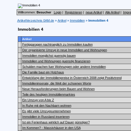
Willkommen:
Besucher
Login
|
Registrieren
|
neue Artikel
|
Alle Artikel
|
Impr
ArtikelVerzeichnis 0AM.de
»
Artikel
»
Immobilien
»
Immobilien 4
Immobilien 4
Artikel
Fertiggaragen nachtraeglich zu Immobilien kaufen
Der organisierte Umzug in neue Immobilien und Wohnungen
Immobilien moeglichst guenstig bauen
Immobilien und Wohnungen guenstig finanzieren
Schulden machen fuer Wohnungen oder andere Immobilien
Die Familie baut ein Holzhaus
Entwicklung der Immobilienpreise in Österreich 2008 zeigt Positivtrend
Immobilieninserate, die Welt der schoenen Worte
Neue Herausforderungen beim Bauen und Wohnen
Teile des heutigen Immobilienmarktes
Ein Umzug von A bis Z
In Ruhe mit den Nachbarn wohnen
Es gibt viele Umzugsunternehmen
Immobilien in Russland inserieren
Ist ein Ferienhaus wirklich auf Dauer günstiger?
Im Kommen? - Massivhäuser in den USA