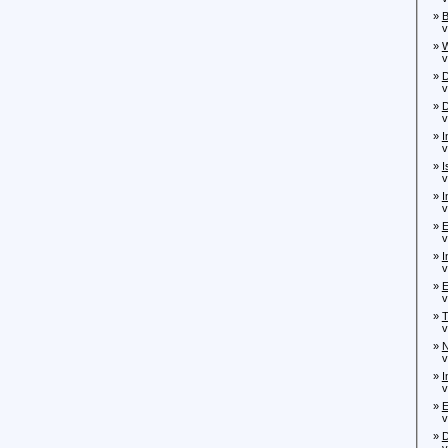
»
B
von
»
W
von
»
D
von
»
D
von
»
I
von
»
I
von
»
I
von
»
E
von
»
I
von
»
E
von
»
T
von
»
N
von
»
I
von
»
E
von
»
D