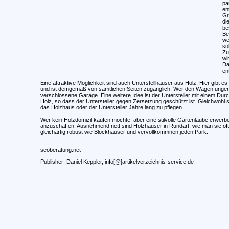
pa
en
Gr
di
be
Be
we
so
Zu
wi
Da
en
Eine attraktive Möglichkeit sind auch Unterstellhäuser aus Holz. Hier gibt e
und ist demgemäß von sämtlichen Seiten zugänglich. Wer den Wagen ungern un
verschlossene Garage. Eine weitere Idee ist der Untersteller mit einem Durc
Holz, so dass der Untersteller gegen Zersetzung geschützt ist. Gleichwohl 
das Holzhaus oder der Untersteller Jahre lang zu pflegen.
Wer kein Holzdomizil kaufen möchte, aber eine stilvolle Gartenlaube erwerb
anzuschaffen. Ausnehmend nett sind Holzhäuser in Rundart, wie man sie oftm
gleichartig robust wie Blockhäuser und vervollkommnen jeden Park.
seoberatung.net
Publisher: Daniel Keppler,
info[@]artikelverzeichnis-service.de