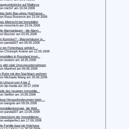
augrundstücke auf Mallorca
 michi7 am 10.04.2008
as beim Bau eines Holzhause...
 Rosa Rosenrot am 23.04.2008
as Mietrecht bei Immobilien
 monchichi am 23.04.2008
ie Alarmanlagen - die Alarm...
 Boxster am 03.05.2008
m Kommen? - Massivhäuser in...
 panda007 am 09.05.2008
st ein Ferienhaus wirklich ...
 Christoph Kräme am 12.05.2008
mmobilien in Russland inser...
 inodom am 18.05.2008
s gibt viele Umzugsunternehmen
 Manfred am 09.06.2008
n Ruhe mit den Nachbarn wohnen
 Michaela Wang am 30.06.2008
in Umzug von A bis Z
 dp-media am 28.07.2008
eile des heutigen Immobilie...
 Steffen am 14.08.2008
eue Herausforderungen beim ...
 bangolo am 09.09.2008
mmobilieninserate, die Welt...
 panda007 am 13.09.2008
ntwicklung der Immobilienpr...
 webperfect am 17.09.2008
ie Familie baut ein Holzhaus