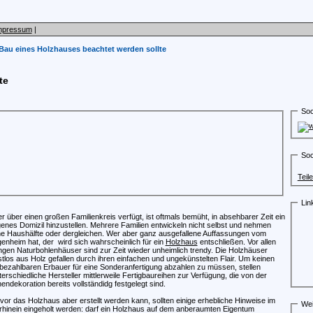
mpressum
|
Bau eines Holzhauses beachtet werden sollte
te
Soc
Soc
Teil
Lin
r über einen großen Familienkreis verfügt, ist oftmals bemüht, in absehbarer Zeit ein
genes Domizil hinzustellen. Mehrere Familien entwickeln nicht selbst und nehmen
ne Haushälfte oder dergleichen. Wer aber ganz ausgefallene Auffassungen vom
genheim hat, der wird sich wahrscheinlich für ein
Holzhaus
entschließen. Vor allen
ngen Naturbohlenhäuser sind zur Zeit wieder unheimlich trendy. Die Holzhäuser
stlos aus Holz gefallen durch ihren einfachen und ungekünstelten Flair. Um keinen
bezahlbaren Erbauer für eine Sonderanfertigung abzahlen zu müssen, stellen
terschiedliche Hersteller mittlerweile Fertigbaureihen zur Verfügung, die von der
nendekoration bereits vollständidg festgelegt sind.
vor das Holzhaus aber erstellt werden kann, sollten einige erhebliche Hinweise im
Wei
rhinein eingeholt werden: darf ein Holzhaus auf dem anberaumten Eigentum