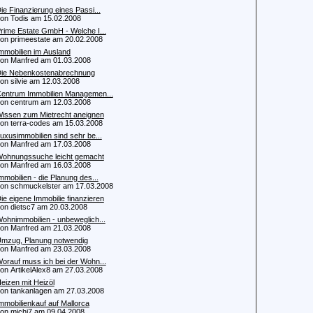
ie Finanzierung eines Passi...
 Todis am 15.02.2008
rime Estate GmbH - Welche I...
 primeestate am 20.02.2008
mmobilien im Ausland
 Manfred am 01.03.2008
ie Nebenkostenabrechnung
 silvie am 12.03.2008
entrum Immobilien Managemen...
 centrum am 12.03.2008
issen zum Mietrecht aneignen
 terra-codes am 15.03.2008
uxusimmobilien sind sehr be...
 Manfred am 17.03.2008
ohnungssuche leicht gemacht
 Manfred am 16.03.2008
mmobilien - die Planung des...
 schmuckelster am 17.03.2008
ie eigene Immobilie finanzieren
 dietsc7 am 20.03.2008
ohnimmobilien - unbeweglich...
 Manfred am 21.03.2008
mzug, Planung notwendig
 Manfred am 23.03.2008
orauf muss ich bei der Wohn...
 ArtikelAlex8 am 27.03.2008
eizen mit Heizöl
 tankanlagen am 27.03.2008
mmobilienkauf auf Mallorca
 michi7 am 09.04.2008