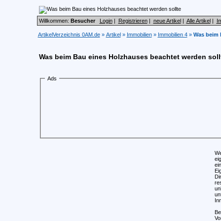
Willkommen:
Besucher
Login
|
Registrieren
|
neue Artikel
|
Alle Artikel
|
I
ArtikelVerzeichnis 0AM.de
»
Artikel
»
Immobilien
»
Immobilien 4
»
Was beim 
Was beim Bau eines Holzhauses beachtet werden soll
Ads
We
ei
ei
Ei
Di
re
un
un
In
Be
Vo