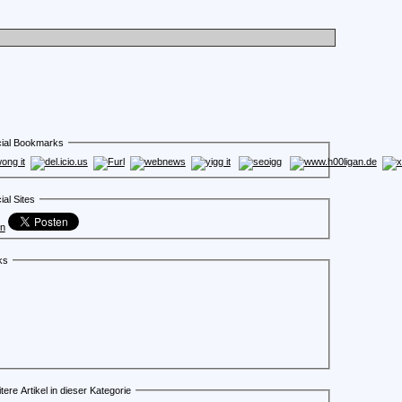
ial Bookmarks
ial Sites
en
ks
tere Artikel in dieser Kategorie