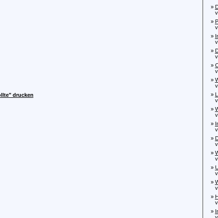
»
D
von
»
P
von
»
I
von
»
D
von
»
C
von
»
W
von
»
L
llte" drucken
von
»
W
von
»
I
von
»
D
von
»
W
von
»
U
von
»
W
von
»
H
von
»
I
von