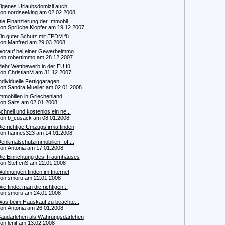
igenes Urlaubsdomizil auch ...
 nordseeking am 02.02.2008
ie Finanzierung der Immobil...
 Sprüche Klopfer am 19.12.2007
in guter Schutz mit EPDM fü...
 Manfred am 29.03.2008
orauf bei einer Gewerbeimmo...
 robertimmo am 28.12.2007
ehr Wettbewerb in der EU fü...
 ChristianM am 31.12.2007
ndividuelle Fertiggaragen
 Sandra Mueller am 02.01.2008
mmobilien in Griechenland
 Saits am 02.01.2008
chnell und kostenlos ein ne...
 b_cusack am 08.01.2008
ie richtige Umzugsfirma finden
 hannes323 am 14.01.2008
enkmalschutzimmobilien- off...
 Antonia am 17.01.2008
ie Einrichtung des Traumhauses
 SteffenS am 22.01.2008
ohnungen finden im Internet
 smoru am 22.01.2008
ie findet man die richtigen...
 smoru am 24.01.2008
as beim Hauskauf zu beachte...
 Antonia am 26.01.2008
audarlehen als Währungsdarlehen
 lenit am 13.02.2008