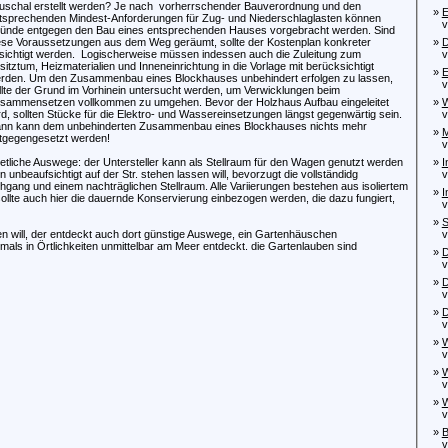
uschal erstellt werden? Je nach vorherrschender Bauverordnung und den
»
E
tsprechenden Mindest-Anforderungen für Zug- und Niederschlaglasten können
von
ünde entgegen den Bau eines entsprechenden Hauses vorgebracht werden. Sind
ese Voraussetzungen aus dem Weg geräumt, sollte der Kostenplan konkreter
»
D
sichtigt werden. Logischerweise müssen indessen auch die Zuleitung zum
von
sitztum, Heizmaterialien und Inneneinrichtung in die Vorlage mit berücksichtigt
»
E
rden. Um den Zusammenbau eines Blockhauses unbehindert erfolgen zu lassen,
von
llte der Grund im Vorhinein untersucht werden, um Verwicklungen beim
sammensetzen vollkommen zu umgehen. Bevor der Holzhaus Aufbau eingeleitet
»
W
rd, sollten Stücke für die Elektro- und Wassereinsetzungen längst gegenwärtig sein.
von
nn kann dem unbehinderten Zusammenbau eines Blockhauses nichts mehr
»
M
tgegengesetzt werden!
von
s etliche Auswege: der Untersteller kann als Stellraum für den Wagen genutzt werden
»
I
beaufsichtigt auf der Str. stehen lassen will, bevorzugt die vollständidg
von
hgang und einem nachträglichen Stellraum. Alle Variierungen bestehen aus isoliertem
»
I
sollte auch hier die dauernde Konservierung einbezogen werden, die dazu fungiert,
von
»
S
en will, der entdeckt auch dort günstige Auswege, ein Gartenhäuschen
von
als in Örtlichkeiten unmittelbar am Meer entdeckt. die Gartenlauben sind
»
D
von
»
D
von
»
D
von
»
W
von
»
W
von
»
W
von
»
B
von