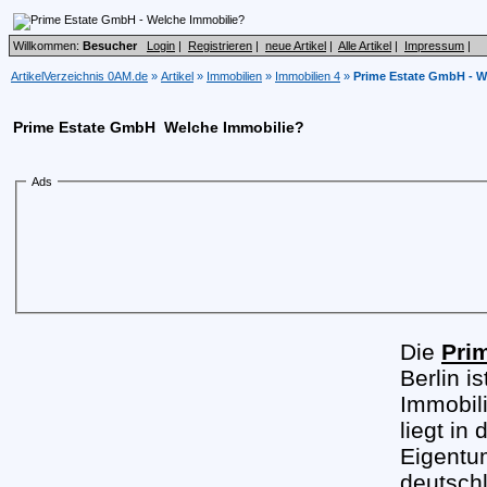
Willkommen:
Besucher
Login
|
Registrieren
|
neue Artikel
|
Alle Artikel
|
Impressum
|
ArtikelVerzeichnis 0AM.de
»
Artikel
»
Immobilien
»
Immobilien 4
»
Prime Estate GmbH - W
Prime Estate GmbH  Welche Immobilie?
Ads
Die
Pri
Berlin i
Immobili
liegt in
Eigentu
deutsch