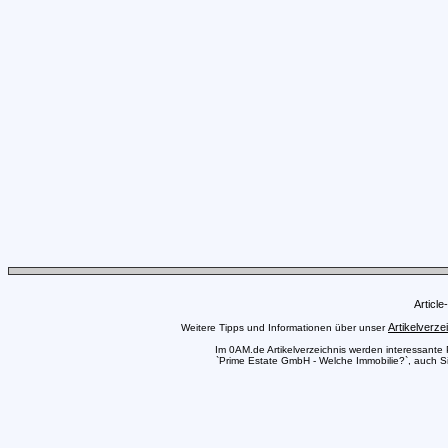
Articl
Artikelverze
Weitere Tipps und Informationen über unser
Im 0AM.de Artikelverzeichnis werden interessante Pr
`Prime Estate GmbH - Welche Immobilie?`, auch Sie