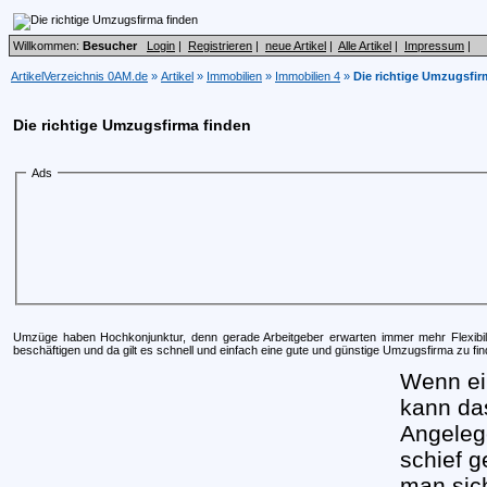
Willkommen:
Besucher
Login
|
Registrieren
|
neue Artikel
|
Alle Artikel
|
Impressum
|
ArtikelVerzeichnis 0AM.de
»
Artikel
»
Immobilien
»
Immobilien 4
»
Die richtige Umzugsfir
Die richtige Umzugsfirma finden
Ads
Umzüge haben Hochkonjunktur, denn gerade Arbeitgeber erwarten immer mehr Flexibi
beschäftigen und da gilt es schnell und einfach eine gute und günstige Umzugsfirma zu fin
Wenn ei
kann das
Angelege
schief g
man sic