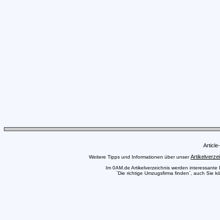
Articl
Artikelverze
Weitere Tipps und Informationen über unser
Im 0AM.de Artikelverzeichnis werden interessante Pr
`Die richtige Umzugsfirma finden`, auch Sie k