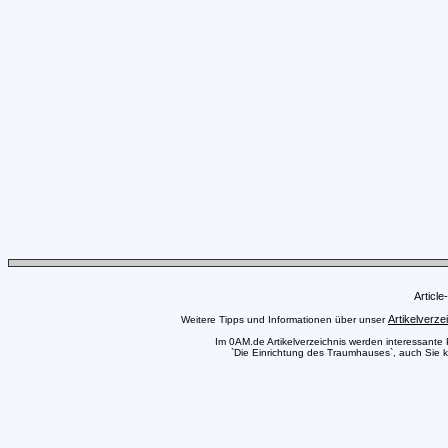
Articl
Artikelverze
Weitere Tipps und Informationen über unser
Im 0AM.de Artikelverzeichnis werden interessante Pr
`Die Einrichtung des Traumhauses`, auch Sie kö