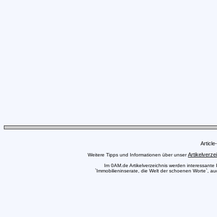
Articl
Artikelverze
Weitere Tipps und Informationen über unser
Im 0AM.de Artikelverzeichnis werden interessante Pr
`Immobilieninserate, die Welt der schoenen Worte`, auc