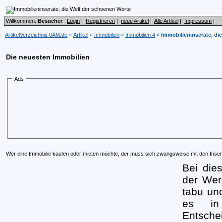
Willkommen:
Besucher
Login
|
Registrieren
|
neue Artikel
|
Alle Artikel
|
Impressum
|
ArtikelVerzeichnis 0AM.de
»
Artikel
»
Immobilien
»
Immobilien 4
»
Immobilieninserate, di
Die neuesten Immobilien
Ads
Wer eine Immobilie kaufen oder mieten möchte, der muss sich zwangsweise mit den Inse
Bei dies
der Wer
tabu und
es in
Entsche