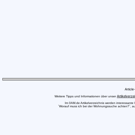
Articl
Artikelverze
Weitere Tipps und Informationen über unser
Im 0AM.de Artikelverzeichnis werden interessante Pr
`Worauf muss ich bei der Wohnungssuche achten?`, auch