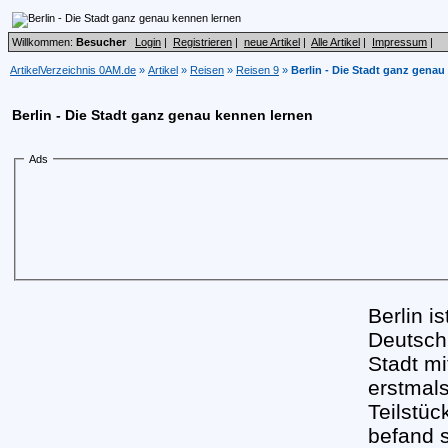
Willkommen:
Besucher
Login
|
Registrieren
|
neue Artikel
|
Alle Artikel
|
Impressum
|
ArtikelVerzeichnis 0AM.de
»
Artikel
»
Reisen
»
Reisen 9
»
Berlin - Die Stadt ganz genau
Berlin - Die Stadt ganz genau kennen lernen
Ads
Berlin i
Deutschl
Stadt mi
erstmals
Teilstüc
befand s