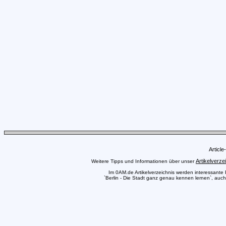
Articl
Artikelverze
Weitere Tipps und Informationen über unser
Im 0AM.de Artikelverzeichnis werden interessante Pr
`Berlin - Die Stadt ganz genau kennen lernen`, auch