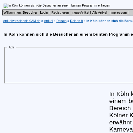
Willkommen:
Besucher
Login
|
Registrieren
|
neue Artikel
|
Alle Artikel
|
Impressum
|
ArtikelVerzeichnis 0AM.de
»
Artikel
»
Reisen
»
Reisen 9
»
In Köln können sich die Bes
In Köln können sich die Besucher an einem bunten Programm e
Ads
In Köln
einem b
Bereich
Kölner K
erwähnt
Karneval