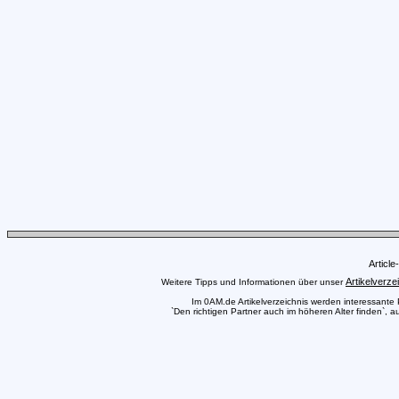
Articl
Artikelverze
Weitere Tipps und Informationen über unser
Im 0AM.de Artikelverzeichnis werden interessante Pr
`Den richtigen Partner auch im höheren Alter finden`, a