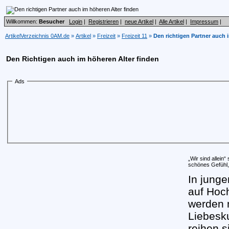
Willkommen:
Besucher
Login
|
Registrieren
|
neue Artikel
|
Alle Artikel
|
Impressum
|
ArtikelVerzeichnis 0AM.de
»
Artikel
»
Freizeit
»
Freizeit 11
»
Den richtigen Partner auch 
Den Richtigen auch im höheren Alter finden
Ads
„Wir sind allein“
schönes Gefühl, 
In junge
auf Hoc
werden 
Liebesk
reihen 