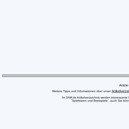
Articl
Artikelverze
Weitere Tipps und Informationen über unser
Im 0AM.de Artikelverzeichnis werden interessante Pr
`Spielwaren und Brettspiele`, auch Sie könn