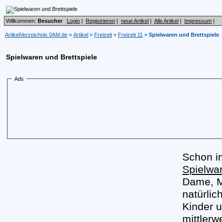
Willkommen:
Besucher
Login
|
Registrieren
|
neue Artikel
|
Alle Artikel
|
Impressum
|
ArtikelVerzeichnis 0AM.de
»
Artikel
»
Freizeit
»
Freizeit 11
»
Spielwaren und Brettspiele
Spielwaren und Brettspiele
Ads
Schon im
Spielwa
Dame, M
natürlic
Kinder u
mittlerw