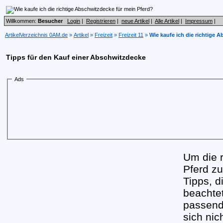
Willkommen:
Besucher
Login
|
Registrieren
|
neue Artikel
|
Alle Artikel
|
Impressum
|
ArtikelVerzeichnis 0AM.de
»
Artikel
»
Freizeit
»
Freizeit 11
»
Wie kaufe ich die richtige 
Tipps für den Kauf einer Abschwitzdecke
Ads
Um die r
Pferd zu
Tipps, d
beachtet
passende
sich nic