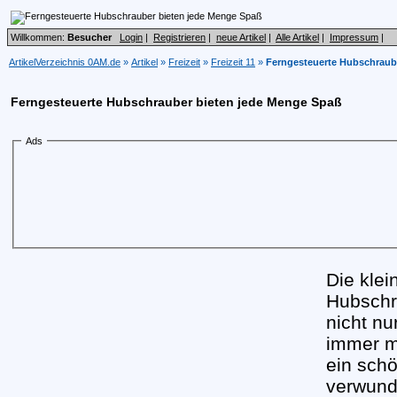
Willkommen:
Besucher
Login
|
Registrieren
|
neue Artikel
|
Alle Artikel
|
Impressum
|
ArtikelVerzeichnis 0AM.de
»
Artikel
»
Freizeit
»
Freizeit 11
»
Ferngesteuerte Hubschraub
Ferngesteuerte Hubschrauber bieten jede Menge Spaß
Ads
Die kle
Hubschra
nicht nu
immer m
ein sch
verwunde