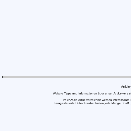
Articl
Artikelverze
Weitere Tipps und Informationen über unser
Im 0AM.de Artikelverzeichnis werden interessante Pr
`Ferngesteuerte Hubschrauber bieten jede Menge Spaß`, a