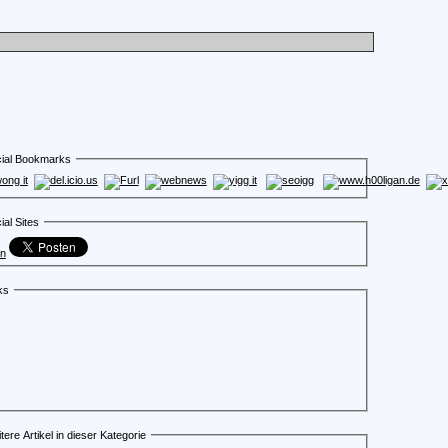
ial Bookmarks
ial Sites
en
ks
tere Artikel in dieser Kategorie