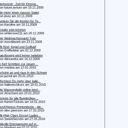
erbstzeit - Zeit für Entspa...
 bauer.aviseo am 10.11.2009
ie mehr einen nassen Sattel
 jtseo am 10.11.2009
enken Sie die Kosten für Te...
 Karoline am 18.11.2009
reativ sein können
 whiterose211 am 20.11.2009
er Weihnachtsmarkt Trier
 mosellaweb am 23.11.2009
it Kind, Kegel und Golfball
 Golfbobbie am 02.12.2009
akobsweg wird immer beliebter
 Alexandra am 14.12.2009
n fünf Schritten zur neuen ...
 martina am 12.01.2010
chuhe an und raus in den Schnee
 jacmil am 20.01.2010
öchtest Du mehr über italie...
 Italienischkurs am 19.01.2010
ie Wasserpfeife online best...
 AGerhard am 23.01.2010
ickets für alle Bundesliga-...
 KartenTickets am 16.01.2010
unXXpress Pontonboote - die...
 alex.paessen am 17.01.2010
it High Class Escort Ladies...
 SweetSecrets am 27.01.2010
tilvolle Entspannung auf ei...
 Manfred am 07.02.2010