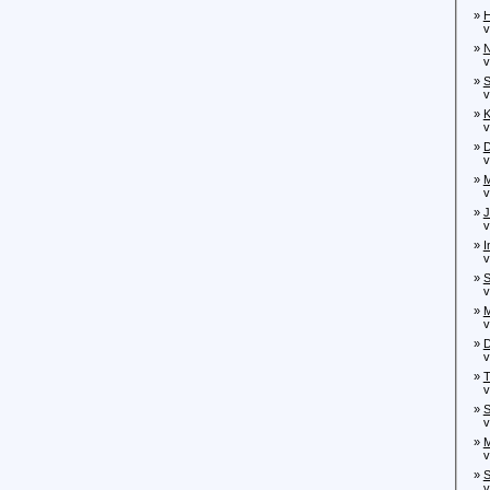
»
H
von
»
N
von
»
S
von
»
K
von
»
D
von
»
M
von
»
J
von
»
I
von
»
S
von
»
M
von
»
D
von
»
T
von
»
S
von
»
M
von
»
S
von