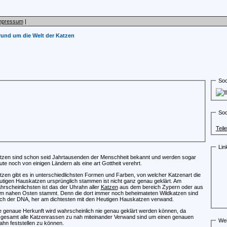
mpressum
|
rund um die Welt der Katzen
Soc
Soc
Teil
Lin
tzen sind schon seid Jahrtausenden der Menschheit bekannt und werden sogar
ute noch von einigen Ländern als eine art Gottheit verehrt.
tzen gibt es in unterschiedlichsten Formen und Farben, von welcher Katzenart die
utigen Hauskatzen ursprünglich stammen ist nicht ganz genau geklärt. Am
hrscheinlichsten ist das der Uhrahn aller
Katzen
aus dem bereich Zypern oder aus
m nahen Osten stammt. Denn die dort immer noch beheimateten Wildkatzen sind
ch der DNA, her am dichtesten mit den Heutigen Hauskatzen verwand.
e genaue Herkunft wird wahrscheinlich nie genau geklärt werden können, da
sgesamt alle Katzenrassen zu nah miteinander Verwand sind um einen genauen
Wei
ahn feststellen zu können.