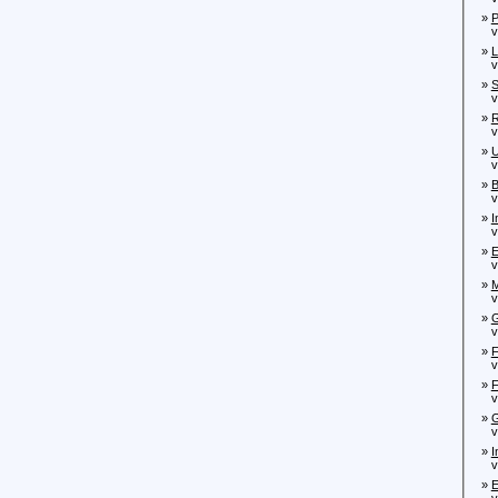
»
P
von
»
L
von
»
S
von
»
R
von
»
U
von
»
B
von
»
I
von
»
E
von
»
M
von
»
G
von
»
F
von
»
F
von
»
G
von
»
I
von
»
E