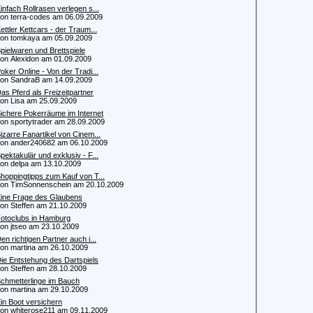
infach Rollrasen verlegen s...
 terra-codes am 06.09.2009
ettler Kettcars - der Traum...
 tomkaya am 05.09.2009
pielwaren und Brettspiele
 Alexidon am 01.09.2009
oker Online - Von der Tradi...
 SandraB am 14.09.2009
as Pferd als Freizeitpartner
 Lisa am 25.09.2009
ichere Pokerräume im Internet
 sportytrader am 28.09.2009
izarre Fanartikel von Cinem...
 ander240682 am 06.10.2009
pektakulär und exklusiv - F...
 delpa am 13.10.2009
hoppingtipps zum Kauf von T...
 TimSonnenschein am 20.10.2009
ine Frage des Glaubens
 Steffen am 21.10.2009
otoclubs in Hamburg
 jtseo am 23.10.2009
en richtigen Partner auch i...
 martina am 26.10.2009
ie Entstehung des Dartspiels
 Steffen am 28.10.2009
chmetterlinge im Bauch
 martina am 29.10.2009
in Boot versichern
 whiterose211 am 09.11.2009