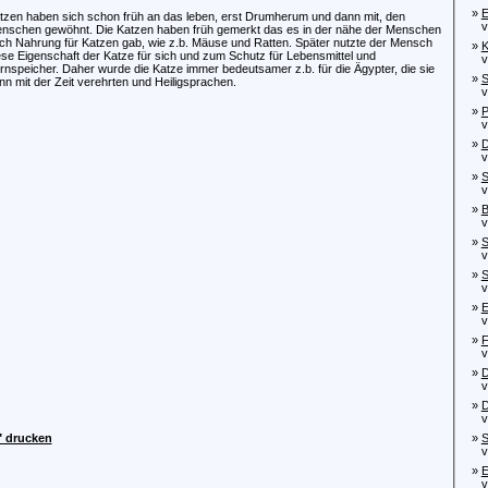
»
E
tzen haben sich schon früh an das leben, erst Drumherum und dann mit, den
von
nschen gewöhnt. Die Katzen haben früh gemerkt das es in der nähe der Menschen
ch Nahrung für Katzen gab, wie z.b. Mäuse und Ratten. Später nutzte der Mensch
»
K
ese Eigenschaft der Katze für sich und zum Schutz für Lebensmittel und
von
rnspeicher. Daher wurde die Katze immer bedeutsamer z.b. für die Ägypter, die sie
»
S
nn mit der Zeit verehrten und Heiligsprachen.
von
»
P
von
»
D
von
»
S
von
»
B
von
»
S
von
»
S
von
»
E
von
»
F
von
»
D
von
»
D
von
" drucken
»
S
von
»
E
von