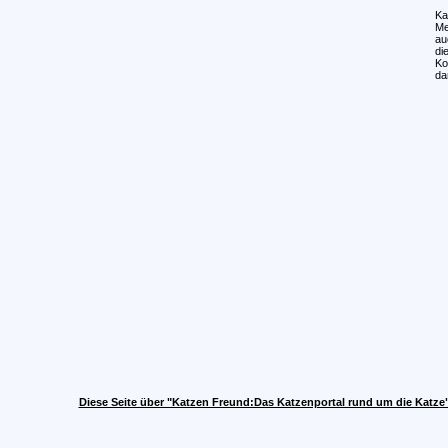
Ka
Me
au
di
Ko
da
Diese Seite über "Katzen Freund:Das Katzenportal rund um die Katze