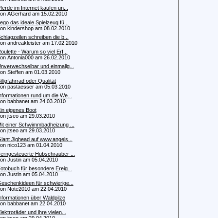
ferde im Internet kaufen un...
 AGerhard am 15.02.2010
ego das ideale Spielzeug fü...
 kindershop am 08.02.2010
chlagzeilen schreiben die b...
 andreakleister am 17.02.2010
oulette - Warum so viel Erf...
 Antonia000 am 26.02.2010
nverwechselbar und einmalig...
 Steffen am 01.03.2010
illigfahrrad oder Qualität
 pastaesser am 05.03.2010
nformationen rund um die We...
 babbanet am 24.03.2010
in eigenes Boot
 jtseo am 29.03.2010
it einer Schwimmbadheizung ...
 jtseo am 29.03.2010
iant Jighead auf www.angels...
 nico123 am 01.04.2010
erngesteuerte Hubschrauber ...
 Justin am 05.04.2010
otobuch für besondere Ereig...
 Justin am 05.04.2010
eschenkideen für schwierige...
 Note2010 am 22.04.2010
nformationen über Waldpilze
 babbanet am 22.04.2010
lektroräder und ihre vielen...