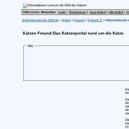
Willkommen:
Besucher
Login
|
Registrieren
|
neue Artikel
|
Alle Artikel
|
I
ArtikelVerzeichnis 0AM.de
»
Artikel
»
Freizeit
»
Freizeit 11
»
Informationen 
Katzen Freund:Das Katzenportal rund um die Katze
Ads
Ka
he
Ka
he
wa
de
na
Di
in
Ur