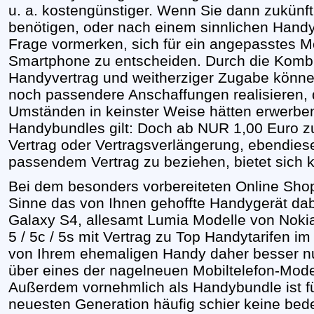
u. a. kostengünstiger. Wenn Sie dann zukünf
benötigen, oder nach einem sinnlichen Handyt
Frage vormerken, sich für ein angepasstes M
Smartphone zu entscheiden. Durch die Kombi
Handyvertrag und weitherziger Zugabe können
noch passendere Anschaffungen realisieren, d
Umständen in keinster Weise hätten erwerben
Handybundles gilt: Doch ab NUR 1,00 Euro 
Vertrag oder Vertragsverlängerung, ebendiese
passendem Vertrag zu beziehen, bietet sich 
Bei dem besonders vorbereiteten Online Shop
Sinne das von Ihnen gehoffte Handygerät da
Galaxy S4, allesamt Lumia Modelle von Nokia
5 / 5c / 5s mit Vertrag zu Top Handytarifen i
von Ihrem ehemaligen Handy daher besser nun 
über eines der nagelneuen Mobiltelefon-Mod
Außerdem vornehmlich als Handybundle ist f
neuesten Generation häufig schier keine bede