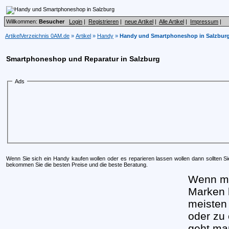
Willkommen:
Besucher
Login
|
Registrieren
|
neue Artikel
|
Alle Artikel
|
Impressum
|
ArtikelVerzeichnis 0AM.de
»
Artikel
»
Handy
»
Handy und Smartphoneshop in Salzbur
Smartphoneshop und Reparatur in Salzburg
Ads
Wenn Sie sich ein Handy kaufen wollen oder es reparieren lassen wollen dann sollten S
bekommen Sie die besten Preise und die beste Beratung.
Wenn ma
Marken 
meisten 
oder zu
geht ma