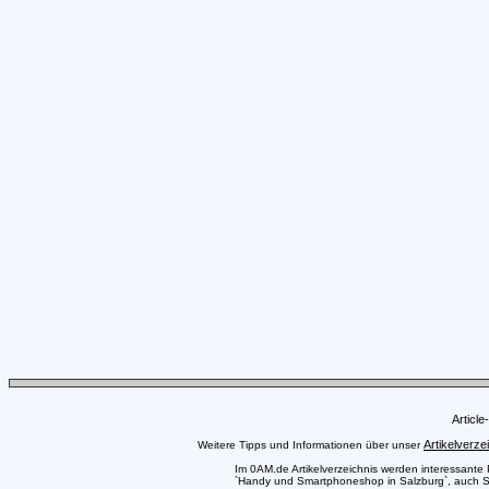
Articl
Artikelverze
Weitere Tipps und Informationen über unser
Im 0AM.de Artikelverzeichnis werden interessante Pr
`Handy und Smartphoneshop in Salzburg`, auch Sie