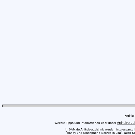
Articl
Artikelverze
Weitere Tipps und Informationen über unser
Im 0AM.de Artikelverzeichnis werden interessante Pr
`Handy und Smartphone Service in Linz`, auch Sie