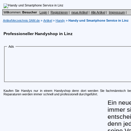
Willkommen:
Besucher
Login
|
Registrieren
|
neue Artikel
|
Alle Artikel
|
Impressum
|
ArtikelVerzeichnis 0AM.de
»
Artikel
»
Handy
»
Handy und Smartphone Service in Linz
Professioneller Handyshop in Linz
Ads
Kaufen Sie Handys nur in einem Handyshop denn dort werden Sie fachmännisch b
Reparaturen werden immer schnell und professionell durchgeführt.
Ein neu
immer s
entschei
denn je
seine Vo