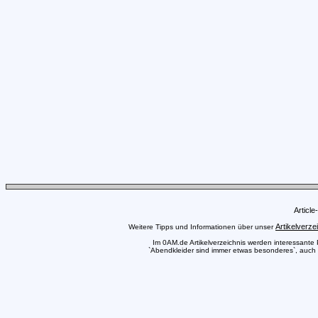
Articl
Artikelverze
Weitere Tipps und Informationen über unser
Im 0AM.de Artikelverzeichnis werden interessante Pr
`Abendkleider sind immer etwas besonderes`, auch S