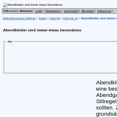
Willkommen:
Besucher
Login
|
Registrieren
|
neue Artikel
|
Alle Artikel
|
Impressum
|
ArtikelVerzeichnis 0AM.de
»
Artikel
»
Lifestyle
»
Lifestyle 16
»
Abendkleider sind immer 
Abendkleider sind immer etwas besonderes
Ads
Abendkle
eine bes
Abendgar
Stilrege
sollten.
grundsät