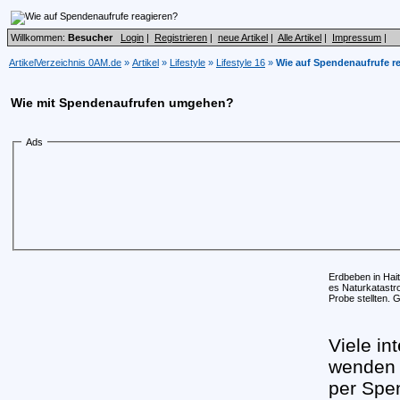
Willkommen:
Besucher
Login
|
Registrieren
|
neue Artikel
|
Alle Artikel
|
Impressum
|
ArtikelVerzeichnis 0AM.de
»
Artikel
»
Lifestyle
»
Lifestyle 16
»
Wie auf Spendenaufrufe r
Wie mit Spendenaufrufen umgehen?
Ads
Erdbeben in Hait
es Naturkatastro
Probe stellten. G
Viele in
wenden 
per Spe