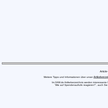
Articl
Artikelverze
Weitere Tipps und Informationen über unser
Im 0AM.de Artikelverzeichnis werden interessante Pr
`Wie auf Spendenaufrufe reagieren?`, auch Sie k