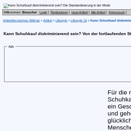
Willkommen:
Besucher
Login
|
Registrieren
|
neue Artikel
|
Alle Artikel
|
Impressum
|
ArtikelVerzeichnis 0AM.de
»
Artikel
»
Lifestyle
»
Lifestyle 16
»
Kann Schuhkauf diskrimin
Kann Schuhkauf diskriminierend sein? Von der fortlaufenden S
Ads
Für die 
Schuhka
ein Gesc
und gehe
glücklic
Mensche