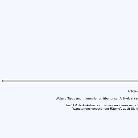
Articl
Artikelverze
Weitere Tipps und Informationen über unser
Im 0AM.de Artikelverzeichnis werden interessante Pr
`Wandtattoos verschönern Räume`, auch Sie kön