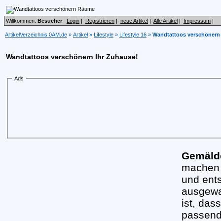
Willkommen:
Besucher
Login
|
Registrieren
|
neue Artikel
|
Alle Artikel
|
Impressum
|
ArtikelVerzeichnis 0AM.de
»
Artikel
»
Lifestyle
»
Lifestyle 16
»
Wandtattoos verschöner
Wandtattoos verschönern Ihr Zuhause!
Ads
Gemäl
machen 
und ent
ausgewa
ist, das
passend