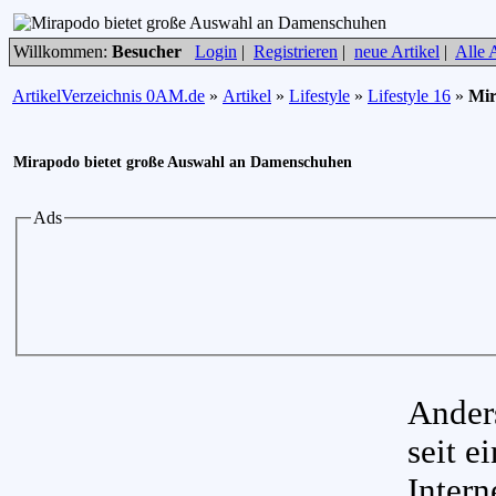
Willkommen:
Besucher
Login
|
Registrieren
|
neue Artikel
|
Alle A
ArtikelVerzeichnis 0AM.de
»
Artikel
»
Lifestyle
»
Lifestyle 16
»
Mir
Mirapodo bietet große Auswahl an Damenschuhen
Ads
Anders
seit e
Inter