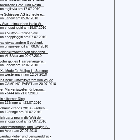
talienische Cafe- und Resta...
 tagliavia am 17.07.2010
ie Schiesser AG ist heute e...
n Lanew am 05.07.2010
-Star - eintauchen in die W...
 shoppinggirl am 19.07.2010
ouis Vuitton - Online Sale
 shoppinggirl am 07.07.2010
as etwas andere Geschenk
 unique-pencil am 08.07.2010
eidenkrawatten von Vincenzo...
 VinBAlex am 09.07.2010
ofür gibt es Haarverlängeru...
n Lanew am 12.07.2010
XL Mode für Mollige im Sommer
 westermann am 12.07.2010
as neue Umweltsystem von Vaude
n CAMPING-PAPST am 20.07.2010
er Markenjuwelier für beson...
 xa444 am 21.07.2010
in silberner Ring
 123ringe am 23.07.2010
chmucktrends 2010 - Farben ...
 123ringe am 26.07.2010
ich ganz neu in die Welt de...
 shoppinggirl am 27.07.2010
adezimmermöbel und Design B...
 Avent am 27.07.2010
andaufkleber und Leinwanddruck