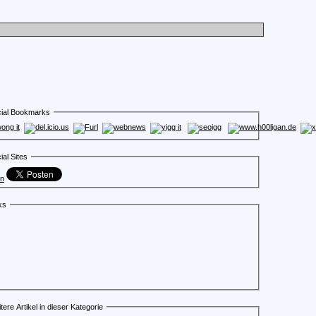
ial Bookmarks
ial Sites
en
ks
tere Artikel in dieser Kategorie