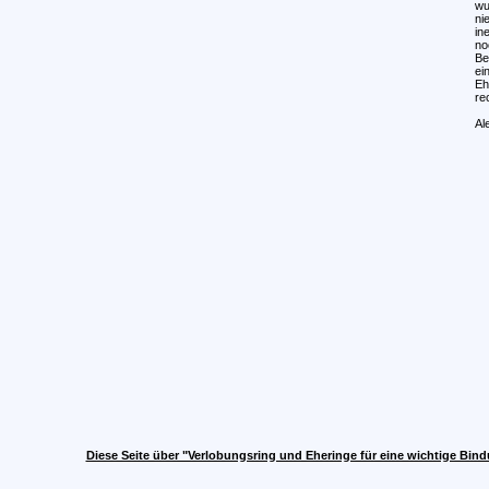
wu
ni
in
no
Be
ei
Eh
re
Al
Diese Seite über "Verlobungsring und Eheringe für eine wichtige Bin