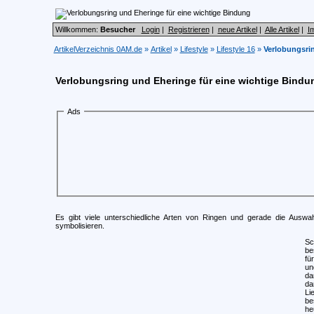
Willkommen:
Besucher
Login
|
Registrieren
|
neue Artikel
|
Alle Artikel
|
I
ArtikelVerzeichnis 0AM.de
»
Artikel
»
Lifestyle
»
Lifestyle 16
»
Verlobungsrin
Verlobungsring und Eheringe für eine wichtige Bindu
Ads
Es gibt viele unterschiedliche Arten von Ringen und gerade die Auswah
symbolisieren.
Sc
be
fü
un
da
da
Li
be
he