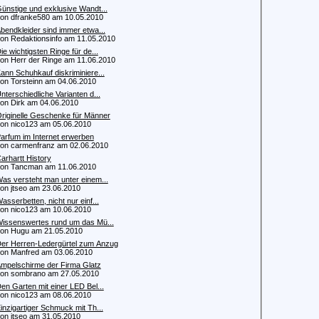
ünstige und exklusive Wandt...
 dfranke580 am 10.05.2010
bendkleider sind immer etwa...
 Redaktionsinfo am 11.05.2010
ie wichtigsten Ringe für de...
 Herr der Ringe am 11.06.2010
ann Schuhkauf diskriminiere...
 Torsteinn am 04.06.2010
nterschiedliche Varianten d...
 Dirk am 04.06.2010
riginelle Geschenke für Männer
 nico123 am 05.06.2010
Parfum im Internet erwerben
 carmenfranz am 02.06.2010
arhartt History
n Tancman am 11.06.2010
as versteht man unter einem...
 jtseo am 23.06.2010
asserbetten, nicht nur einf...
 nico123 am 10.06.2010
issenswertes rund um das Mü...
n Hugu am 21.05.2010
er Herren-Ledergürtel zum Anzug
 Manfred am 03.06.2010
mpelschirme der Firma Glatz
 sombrano am 27.05.2010
en Garten mit einer LED Bel...
 nico123 am 08.06.2010
inzigartiger Schmuck mit Th...
 jtseo am 31.05.2010