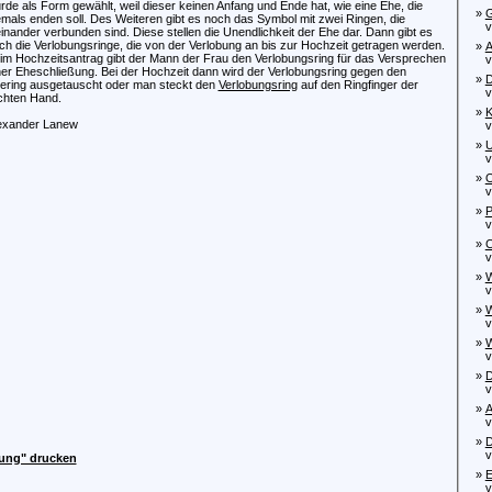
rde als Form gewählt, weil dieser keinen Anfang und Ende hat, wie eine Ehe, die
»
G
emals enden soll. Des Weiteren gibt es noch das Symbol mit zwei Ringen, die
von
einander verbunden sind. Diese stellen die Unendlichkeit der Ehe dar. Dann gibt es
ch die Verlobungsringe, die von der Verlobung an bis zur Hochzeit getragen werden.
»
A
im Hochzeitsantrag gibt der Mann der Frau den Verlobungsring für das Versprechen
von
ner Eheschließung. Bei der Hochzeit dann wird der Verlobungsring gegen den
»
D
ering ausgetauscht oder man steckt den
Verlobungsring
auf den Ringfinger der
von
chten Hand.
»
K
exander Lanew
von
»
U
von
»
O
von
»
von
»
C
vo
»
W
von
»
W
von
»
W
vo
»
D
von
»
A
von
»
D
von
dung" drucken
»
E
von