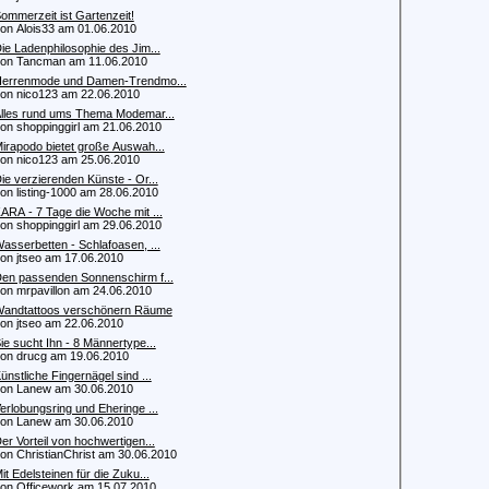
ommerzeit ist Gartenzeit!
 Alois33 am 01.06.2010
ie Ladenphilosophie des Jim...
n Tancman am 11.06.2010
errenmode und Damen-Trendmo...
 nico123 am 22.06.2010
lles rund ums Thema Modemar...
 shoppinggirl am 21.06.2010
irapodo bietet große Auswah...
 nico123 am 25.06.2010
ie verzierenden Künste - Or...
 listing-1000 am 28.06.2010
ARA - 7 Tage die Woche mit ...
 shoppinggirl am 29.06.2010
asserbetten - Schlafoasen, ...
 jtseo am 17.06.2010
en passenden Sonnenschirm f...
 mrpavillon am 24.06.2010
andtattoos verschönern Räume
 jtseo am 22.06.2010
ie sucht Ihn - 8 Männertype...
 drucg am 19.06.2010
ünstliche Fingernägel sind ...
n Lanew am 30.06.2010
erlobungsring und Eheringe ...
n Lanew am 30.06.2010
er Vorteil von hochwertigen...
 ChristianChrist am 30.06.2010
it Edelsteinen für die Zuku...
 Officework am 15.07.2010