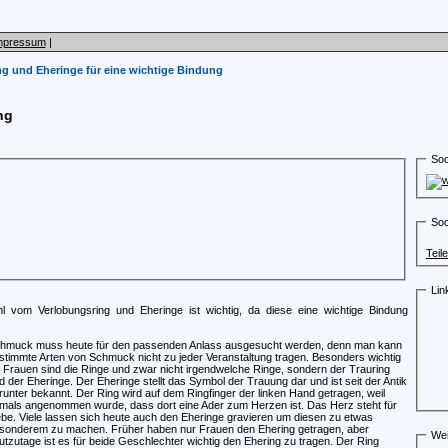
mpressum
|
g und Eheringe für eine wichtige Bindung
ng
Soc
Soc
Teil
Lin
l vom Verlobungsring und Eheringe ist wichtig, da diese eine wichtige Bindung
hmuck muss heute für den passenden Anlass ausgesucht werden, denn man kann
stimmte Arten von Schmuck nicht zu jeder Veranstaltung tragen. Besonders wichtig
r Frauen sind die Ringe und zwar nicht irgendwelche Ringe, sondern der Trauring
d der Eheringe. Der Eheringe stellt das Symbol der Trauung dar und ist seit der Antik
runter bekannt. Der Ring wird auf dem Ringfinger der linken Hand getragen, weil
mals angenommen wurde, dass dort eine Ader zum Herzen ist. Das Herz steht für
ebe. Viele lassen sich heute auch den Eheringe gravieren um diesen zu etwas
sonderem zu machen. Früher haben nur Frauen den Ehering getragen, aber
Wei
utzutage ist es für beide Geschlechter wichtig den Ehering zu tragen. Der Ring