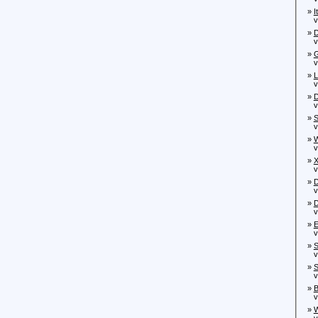
»
I
von
»
D
vo
»
G
von
»
L
von
»
D
von
»
S
von
»
W
vo
»
X
von
»
D
vo
»
D
von
»
E
von
»
S
von
»
S
von
»
B
von
»
W