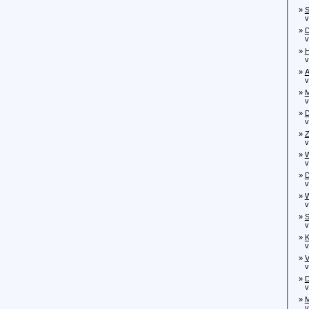
»
S
von
»
D
vo
»
H
von
»
A
von
»
M
von
»
D
von
»
Z
von
»
W
von
»
D
von
»
W
von
»
S
von
»
K
vo
»
V
vo
»
D
von
»
M
von