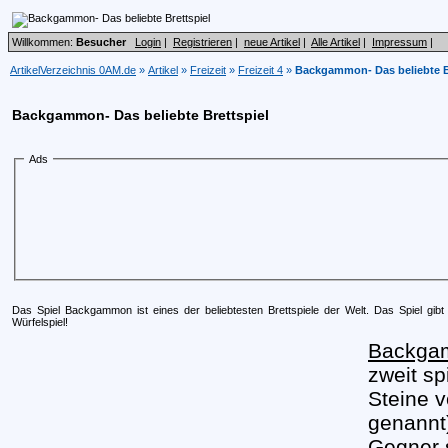
Willkommen:
Besucher
Login
|
Registrieren
|
neue Artikel
|
Alle Artikel
|
Impressum
|
ArtikelVerzeichnis 0AM.de
»
Artikel
»
Freizeit
»
Freizeit 4
»
Backgammon- Das beliebte B
Backgammon- Das beliebte Brettspiel
Ads
Das Spiel Backgammon ist eines der beliebtesten Brettspiele der Welt. Das Spiel gibt
Würfelspiel!
Backga
zweit sp
Steine v
genannt
Gegner s