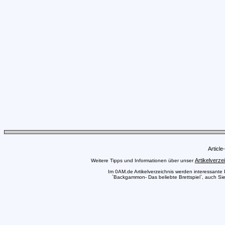
Articl
Artikelverze
Weitere Tipps und Informationen über unser
Im 0AM.de Artikelverzeichnis werden interessante Pr
`Backgammon- Das beliebte Brettspiel`, auch Sie 