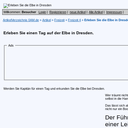
Willkommen:
Besucher
Login
|
Registrieren
|
neue Artikel
|
Alle Artikel
|
Impressum
|
ArtikelVerzeichnis 0AM.de
»
Artikel
»
Freizeit
»
Freizeit 4
»
Erleben Sie die Elbe in Dres
Erleben Sie einen Tag auf der Elbe in Dresden.
Ads
Werden Sie Kapitän für einen Tag und erkunden Sie die Elbe bei Dresden.
Wer träumt nich
selbst in die H
Das lässt sich a
nicht nur ein Bo
Der Führ
einer Le