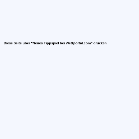
Diese Seite über "Neues Tippspiel bei Wettportal.com" drucken