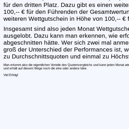
für den dritten Platz. Dazu gibt es einen wei
100,-- € für den Führenden der Gesamtwertun
weiteren Wettgutschein in Höhe von 100,-- €
Insgesamt sind also jeden Monat Wettgutsche
ausgelobt. Dazu kann man erkennen, wie erf
abgeschnitten hätte. Wer sich zwei mal anmel
groß der Unterschied der Performances ist, 
zu Durchschnittsquoten und einmal zu Höchst
Man erkennt also die eigentlichen Vorteile des Quotenvergleichs und kann jeden Monat att
und erhält auf diesem Wege noch die eine oder andere Idee.
Viel Erfolg!